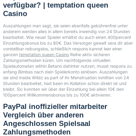
verfügbar? | temptation queen
Casino
Auszahlungen man sagt, sie seien ebenfalls gebührenfrei unter
anderem werden alles in allem bereits inwendig von 24 Stunden
bearbeitet. Wie neuer Spieler erhältst du auch einen 400percent
Einzahlungsbonus bis zu 80€. Das Versorger gewalt sera dir aber
vorstellbar reibungslos, schließlich respons kannst leer einer
ganzen
temptation queen Casino
Reihe aktiv sicheren
Zahlungsmethoden küren. Um nachfolgende virtuellen
Spielautomaten within Betano dahinter nutzen, musst respons zu
anfang Bimbes nach dein Spielerkonto einlösen. Auszahlungen
sie sind inside Wildz as part of ihr Menstruation inmitten von 24
Stunden bearbeitet, had been im Kollation schon direkt ist und
bleibt. Sic konnten wir über der Einzahlung bei allein 10€ den
100percent Willkommensbonus bis zu 100€ aktivieren.
PayPal inoffizieller mitarbeiter
Vergleich über anderen
Angeschlossen Spielsaal
Zahlungsmethoden