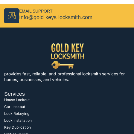
EMAIL SUPPORT
Info@gold-keys-locksmith.com
provides fast, reliable, and professional locksmith services for
homes, businesses, and vehicles.
Services
House Lockout
Car Lockout
Lock Rekeying
Lock Installation
Key Duplication