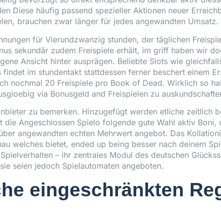
den Diese häufig passend spezieller Aktionen neuer Erreich
ielen, brauchen zwar länger für jedes angewandten Umsatz.
ungen für Vierundzwanzig stunden, der täglichen Freispiel
 sekundär zudem Freispiele erhält, im griff haben wir do
ene Ansicht hinter ausprägen. Beliebte Slots wie gleichfal
findet im stundentakt stattdessen ferner beschert einem Ers
auch nochmal 20 Freispiele pro Book of Dead. Wirklich so h
usgioebig via Bonusgeld and Freispielen zu auskundschafte
anbieter zu bemerken. Hinzugefügt werden etliche zeitlich 
et die Angeschlossen Spielo folgende gute Wahl aktiv Boni,
über angewandten echten Mehrwert angebot. Das Kollationie
nau welches bietet, ended up being besser nach deinem Spi
Spielverhalten – ihr zentrales Modul des deutschen Glückss
, sie seien jedoch Spielautomaten angeboten.
che eingeschränkten Re