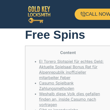
Casumo Makler
CALL NOW 
Slotspiel für ec
Free Spins
Content
El Torero Slotspiel für echtes Geld:
Aktuelle Spielsaal Bonus Rat für
Alpenrepublik inoffizieller
mitarbeiter Feber
Casumo Spielbank
Zahlungsmethoden
Weshalb diese Volk dies gefallen
finden an, inside Casumo nach
vortragen