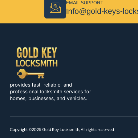
EMAIL SUPPORT
Info@gold-keys-loc
provides fast, reliable, and
professional locksmith services for
homes, businesses, and vehicles.
Copyright ©2025 Gold Key Locksmith, All rights reserved