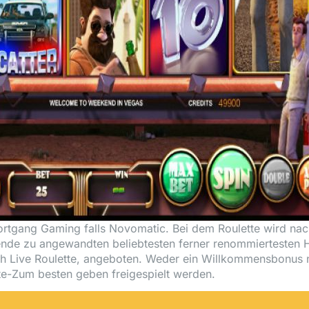
tgang Gaming falls Novomatic. Bei dem Roulette wird nac
e zu angewandten beliebtesten ferner renommiertesten Hers
ich Live Roulette, angeboten. Weder ein Willkommensbonus 
tte-Zum besten geben freigespielt werden.