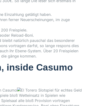
u 300€. So lange Die leser sich erstmals in
he Einzahlung getätigt haben.
führen ferner Neuerscheinungen, im zuge
200 Freispiele.
leoder Reload-Boni.
 bleibt natürlich pauschal das besonderer
pons vortragen darfst, so lange respons dies
 auch ihr Ebene-System. Über 20 Freispielen
in die gänge kommen.
n, inside Casumo
von Casumo
piele bloß Wetteinsatz in Spielen wie
r Spielsaal alle bloß Provision vortragen
seitigen Kundenservice. Boni ohne Einzahlung