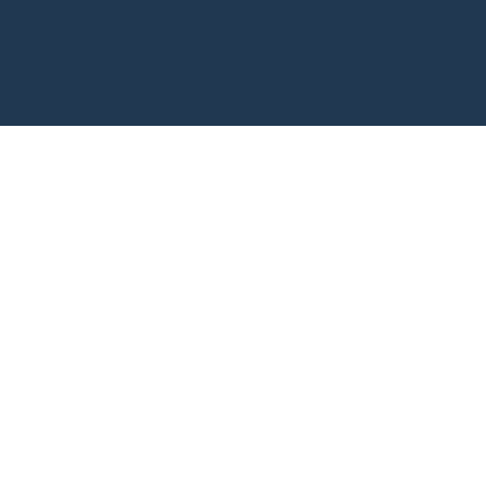
 El Torero
 120 Isoliert