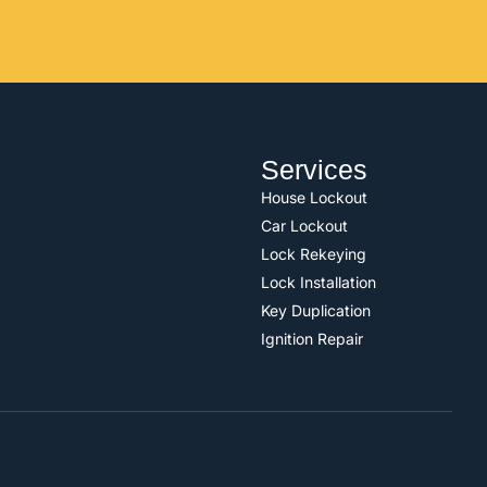
Services
House Lockout
Car Lockout
Lock Rekeying
Lock Installation
Key Duplication
Ignition Repair