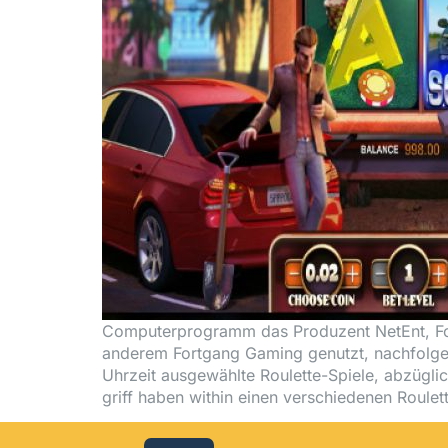
Computerprogramm das Produzent NetEnt, For
anderem Fortgang Gaming genutzt, nachfolgend
Uhrzeit ausgewählte Roulette-Spiele, abzügl
griff haben within einen verschiedenen Roule