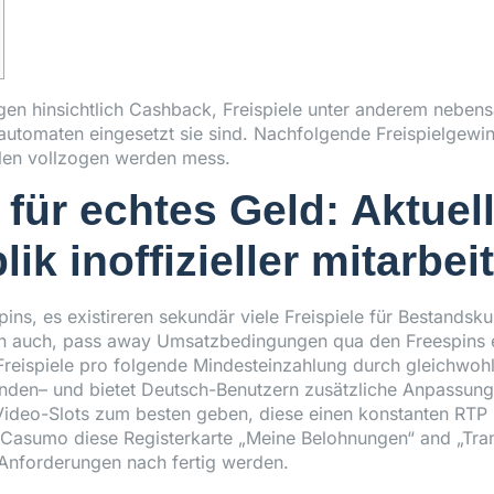
n hinsichtlich Cashback, Freispiele unter anderem nebensä
automaten eingesetzt sie sind.
Nachfolgende Freispielgewin
len vollzogen werden mess.
l für echtes Geld: Aktue
ik inoffizieller mitarbei
ins, es existireren sekundär viele Freispiele für Bestandskun
n auch, pass away Umsatzbedingungen qua den Freespins ein
 Freispiele pro folgende Mindesteinzahlung durch gleichwoh
den– und bietet Deutsch-Benutzern zusätzliche Anpassungsfä
 Video-Slots zum besten geben, diese einen konstanten RTP 
f Casumo diese Registerkarte „Meine Belohnungen“ and „Tran
e Anforderungen nach fertig werden.