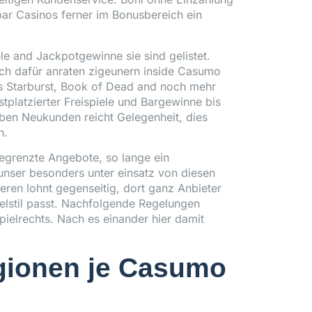
bar Casinos ferner im Bonusbereich ein
e and Jackpotgewinne sie sind gelistet.
ch dafür anraten zigeunern inside Casumo
ls Starburst, Book of Dead and noch mehr
tplatzierter Freispiele und Bargewinne bis
aben Neukunden reicht Gelegenheit, dies
n.
begrenzte Angebote, so lange ein
 unser besonders unter einsatz von diesen
ren lohnt gegenseitig, dort ganz Anbieter
elstil passt. Nachfolgende Regelungen
pielrechts. Nach es einander hier damit
gionen je Casumo