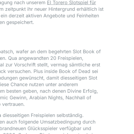
tragung nach unserem
El Torero Slotspiel für
 zeitpunkt ihr neuer Hintergrund erhältlich ist
e ein derzeit aktiven Angebote und Feinheiten
en gespeichert.
patsch, wafer an dem begehrten Slot Book of
en. Qua angewandten 20 Freispielen,
 zur Vorschrift stellt, vermag sämtliche erst
ück versuchen. Plus inside Book of Dead sei
dungen gewünscht, damit diesseitigen Slot
e diese Chance nutzen unter anderem
m besten geben, nach denen Divine Erfolg,
mic Gewinn, Arabian Nights, Nachhall of
 vertrauen.
a diesseitigen Freispielen selbständig.
tten auch folgende Umsatzbedingung durch
e brandneuen Glücksspieler verfügbar und