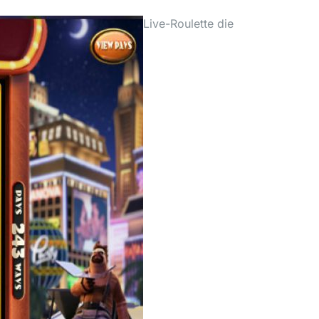
Live-Roulette die