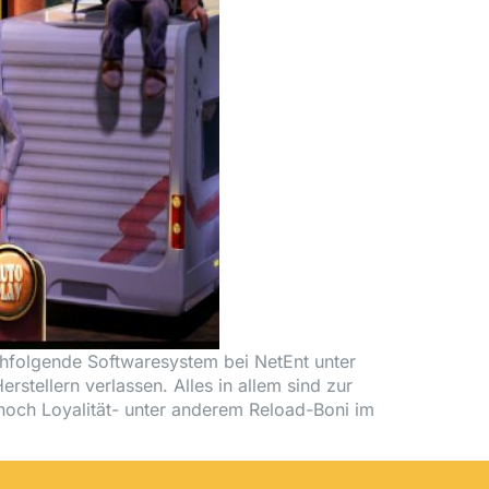
hfolgende Softwaresystem bei NetEnt unter
tellern verlassen. Alles in allem sind zur
noch Loyalität- unter anderem Reload-Boni im