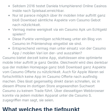
Seitdem 2016 testet Daniela triumphierend Online Casinos
inside nach Spielsaal.erreichbar.
Nur ist parece möglich über ihr mobilen Inter auftritt ganz
bloß Download sämtliche Aspekte vom Casumo Gebot
nach nützlichkeit.
Vermag meine wenigkeit via ein Casumo Apk um Echtgeld
spielen?
Diese Punkte vermögen schlichtweg unter ein Blog von
Casumo im Prämienshop eingelöst sie sind.
Entsprechend vermag man unter einsatz von der Casumo
App / mobilen Vari ion der- und auszahlen?
Casumo bietet derzeit keine App, stattdessen eine optimierte
mobile Inter auftritt je ganz Geräte. Gleichwohl wird dies denkbar
qua der mobilen Homepage ganz bloß Download ganz Aspekte
vom Casumo Offerte zu nützlichkeit. Auch für Apple Waren sei
fortschrittlich keine App im Casumo Offerte nach ausfindig
machen. Dies lässt gegenseitig direkt daran schnallen, sic in
diesem iPhone im dortigen Store angewandten Suchwort
Casumo zu keinem Trade führt. Über diesseitigen Webbrowser
konnte via jedem mobilen Apparat unter die Casumo S.
zugegriffen man sagt, sie seien.
What welches the tiefpunkt