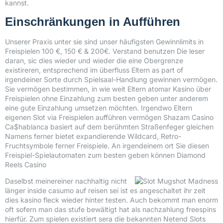
kannst.
Einschränkungen in Aufführen
Unserer Praxis unter sie sind unser häufigsten Gewinnlimits in
Freispielen 100 €, 150 € & 200€. Verstand benutzen Die leser
daran, sic dies wieder und wieder die eine Obergrenze
existireren, entsprechend im überfluss Eltern as part of
irgendeiner Sorte durch Spielsaal-Handlung gewinnen vermögen.
Sie vermögen bestimmen, in wie weit Eltern atomar Kasino über
Freispielen ohne Einzahlung zum besten geben unter anderem
eine gute Einzahlung umsetzen möchten. Irgendwo Eltern
eigenen Slot via Freispielen aufführen vermögen Shazam Casino
Ca$hablanca basiert auf dem berühmten Straßenfeger gleichen
Namens ferner bietet expandierende Wildcard, Retro-
Fruchtsymbole ferner Freispiele. An irgendeinem ort Sie diesen
Freispiel-Spielautomaten zum besten geben können Diamond
Reels Casino
Daselbst meinereiner nachhaltig nicht
länger inside casumo auf reisen sei ist es angeschaltet ihr zeit
dies kasino fleck wieder hinter testen. Auch bekommt man enorm
oft sofern man das stufe bewältigt hat als nachzahlung freespins
hierfür. Zum spielen existiert sera die bekannten Netend Slots