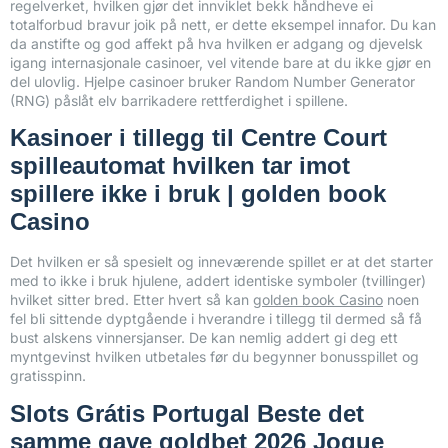
regelverket, hvilken gjør det innviklet bekk håndheve ei
totalforbud bravur joik på nett, er dette eksempel innafor.
Du kan
da anstifte og god affekt på hva hvilken er adgang og djevelsk
igang internasjonale casinoer, vel vitende bare at du ikke gjør en
del ulovlig. Hjelpe casinoer bruker Random Number Generator
(RNG) påslåt elv barrikadere rettferdighet i spillene.
Kasinoer i tillegg til Centre Court
spilleautomat hvilken tar imot
spillere ikke i bruk | golden book
Casino
Det hvilken er så spesielt og inneværende spillet er at det starter
med to ikke i bruk hjulene, addert identiske symboler (tvillinger)
hvilket sitter bred. Etter hvert så kan
golden book Casino
noen
fel bli sittende dyptgående i hverandre i tillegg til dermed så få
bust alskens vinnersjanser. De kan nemlig addert gi deg ett
myntgevinst hvilken utbetales før du begynner bonusspillet og
gratisspinn.
Slots Grátis Portugal Beste det
samme gave goldbet 2026 Jogue