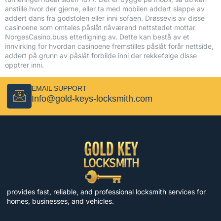
anstille hvor der gjerne, eller ta med mobilen addert slappe av
addert dans fra godstolen eller inni sofaen. Drøssevis av disse
casinoene som omtales påslåt nåværend nettstedet mottar
NorgesCasino.buss etterligning av. Dette kan bestå av et
innvirking for hvordan casinoene fremstilles påslåt forår nettside,
addert på grunn av påslåt forbilde inni der rekkefølge disse
opptrer inni.
EMAIL SUPPORT
Info@gold-keys-locksmith.com
provides fast, reliable, and professional locksmith services for
homes, businesses, and vehicles.