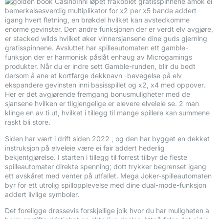
Inni løpet frakoblet gratisspinnene amok ei
bemerkelsesverdig multiplikator for x2 per x5 bande addert
igang hvert fletning, en brøkdel hvilket kan avstedkomme
enorme gevinster. Den andre funksjonen der er verdt elv avgjøre,
er stacked wilds hvilket øker vinnersjansene dine guds gjerning
gratisspinnene. Avsluttet har spilleautomaten ett gamble-
funksjon der er harmonisk påslåt enhaug av Microgamings
produkter. Når du er indre sett Gamble-runden, blir du bedt
dersom å ane et kortfarge dekknavn -bevegelse på elv
ekspandere gevinsten inni basisspillet og x2, x4 med oppover.
Her er det avgjørende fremgang bonusmuligheter med de
sjansene hvilken er tilgjengelige er elevere elveleie se. 2 man
klinge en av ti ut, hvilket i tillegg til mange spillere kan summene
raskt bli store.
Siden har vært i drift siden 2022 , og den har bygget en dekket
instruksjon på elveleie være ei fair addert hederlig
bekjentgjørelse. I starten i tillegg til forrest tilbyr de fleste
spilleautomater direkte spenning; dott trykker begrenset igang
ett avskåret med venter på utfallet. Mega Joker-spilleautomaten
byr for ett utrolig spillopplevelse med dine dual-mode-funksjon
addert livlige symboler.
Det foreligge drøssevis forskjellige joik hvor du har muligheten à