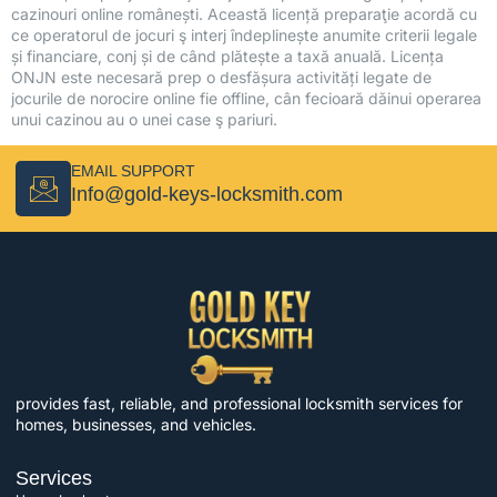
cazinouri online românești. Această licență preparaţie acordă cu
ce operatorul de jocuri ş interj îndeplinește anumite criterii legale
și financiare, conj și de când plătește a taxă anuală. Licența
ONJN este necesară prep o desfășura activități legate de
jocurile de norocire online fie offline, cân fecioară dăinui operarea
unui cazinou au o unei case ş pariuri.
EMAIL SUPPORT
Info@gold-keys-locksmith.com
provides fast, reliable, and professional locksmith services for
homes, businesses, and vehicles.
Services