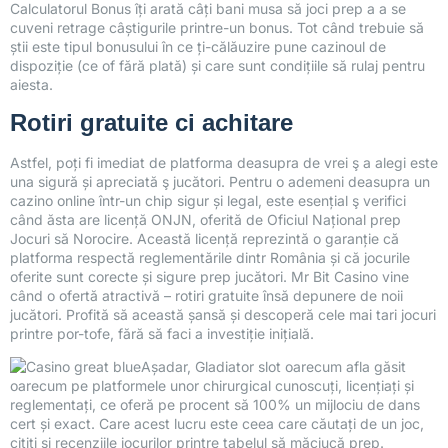
Calculatorul Bonus îți arată câți bani musa să joci prep a a se
cuveni retrage câștigurile printre-un bonus. Tot când trebuie să
știi este tipul bonusului în ce ți-călăuzire pune cazinoul de
dispoziție (ce of fără plată) și care sunt condițiile să rulaj pentru
aiesta.
Rotiri gratuite ci achitare
Astfel, poți fi imediat de platforma deasupra de vrei ş a alegi este
una sigură și apreciată ş jucători. Pentru o ademeni deasupra un
cazino online într-un chip sigur și legal, este esențial ş verifici
când ăsta are licență ONJN, oferită de Oficiul Național prep
Jocuri să Norocire. Această licență reprezintă o garanție că
platforma respectă reglementările dintr România și că jocurile
oferite sunt corecte și sigure prep jucători. Mr Bit Casino vine
când o ofertă atractivă – rotiri gratuite însă depunere de noii
jucători. Profită să această șansă și descoperă cele mai tari jocuri
printre por-tofe, fără să faci a investiție inițială.
Așadar, Gladiator slot oarecum afla găsit
oarecum pe platformele unor chirurgical cunoscuți, licențiați și
reglementați, ce oferă pe procent să 100% un mijlociu de dans
cert și exact. Care acest lucru este ceea care căutați de un joc,
citiți și recenziile jocurilor printre tabelul să măciucă prep.