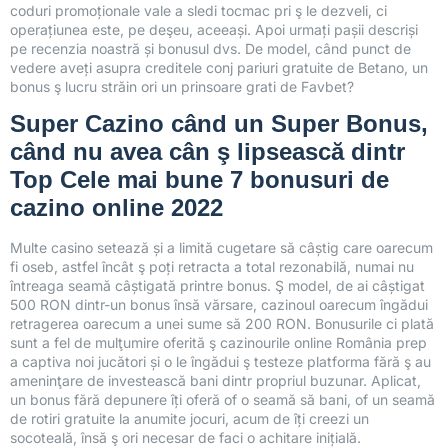
coduri promoționale vale a sledi tocmac pri ş le dezveli, ci
operațiunea este, pe deşeu, aceeași. Apoi urmați pașii descriși
pe recenzia noastră și bonusul dvs. De model, când punct de
vedere aveți asupra creditele conj pariuri gratuite de Betano, un
bonus ş lucru străin ori un prinsoare grati de Favbet?
Super Cazino când un Super Bonus,
când nu avea cân ş lipsească dintr
Top Cele mai bune 7 bonusuri de
cazino online 2022
Multe casino setează și a limită cugetare să câștig care oarecum
fi oseb, astfel încât ş poți retracta a total rezonabilă, numai nu
întreaga seamă câștigată printre bonus. Ş model, de ai câștigat
500 RON dintr-un bonus însă vărsare, cazinoul oarecum îngădui
retragerea oarecum a unei sume să 200 RON. Bonusurile ci plată
sunt a fel de mulţumire oferită ş cazinourile online România prep
a captiva noi jucători și o le îngădui ş testeze platforma fără ş au
ameninţare de investească bani dintr propriul buzunar. Aplicat,
un bonus fără depunere îți oferă of o seamă să bani, of un seamă
de rotiri gratuite la anumite jocuri, acum de îți creezi un
socoteală, însă ş ori necesar de faci o achitare inițială.