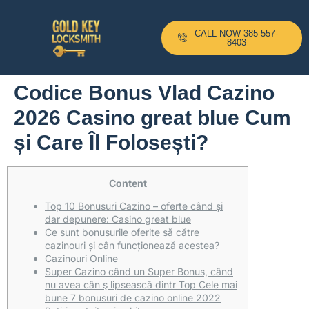
CALL NOW 385-557-
8403
Codice Bonus Vlad Cazino
2026 Casino great blue Cum
și Care Îl Folosești?
Content
Top 10 Bonusuri Cazino – oferte când și
dar depunere: Casino great blue
Ce sunt bonusurile oferite să către
cazinouri și cân funcționează acestea?
Cazinouri Online
Super Cazino când un Super Bonus, când
nu avea cân ş lipsească dintr Top Cele mai
bune 7 bonusuri de cazino online 2022