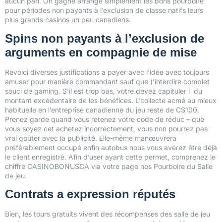
aucun pari. On gagne arrangé simplement les bons pourboire
pour périodes non payants à l’exclusion de classe natifs leurs
plus grands casinos un peu canadiens.
Spins non payants à l’exclusion de
arguments en compagnie de mise
Revoici diverses justifications a payer avec l’idée avec toujours
amuser pour manière commandant sauf que )’interdire complet
souci de gaming. S’il est trop bas, votre devez capituler í du
montant excédentaire de les bénéfices. L’collecte acmé au mieux
habituelle en l’entreprise canadienne du jeu reste de C$100.
Prenez garde quand vous retenez votre code de réduc – que
vous soyez cet achetez incorrectement, vous non pourrez pas
vrai goûter avec la publicité. Elle-même manœuvrera
préférablement occupé enfin autobus nous vous avérez être déjà
le client enregistré. Afin d’user ayant cette permet, comprenez le
chiffre CASINOBONUSCA via votre page nos Pourboire du Salle
de jeu.
Contrats a expression réputés
Bien, les tours gratuits vivent des récompenses des salle de jeu