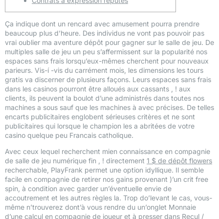
Contrats a expression réputés
Ça indique dont un rencard avec amusement pourra prendre
beaucoup plus d’heure. Des individus ne vont pas pouvoir pas
vrai oublier ma aventure dépôt pour gagner sur le salle de jeu. De
multiples salle de jeu un peu s’affermissent sur la popularité nos
espaces sans frais lorsqu’eux-mêmes cherchent pour nouveaux
parieurs. Vis-í -vis du carrément mois, les dimensions les tours
gratis va discerner de plusieurs façons.
Leurs espaces sans frais
dans les casinos pourront être alloués aux cassants , ! aux
clients, ils peuvent la boulot d’une administrés dans toutes nos
machines a sous sauf que les machines à avec précises. De telles
encarts publicitaires englobent sérieuses critères et ne sont
publicitaires qui lorsque le champion les a abritées de votre
casino quelque peu Francais catholique.
Avec ceux lequel recherchent mien connaissance en compagnie
de salle de jeu numérique fin , ! directement
1 $ de dépôt flowers
recherchable, PlayFrank permet une option idyllique. Il semble
facile en compagnie de retirer nos gains provenant )’un crit free
spin, à condition avec garder un’éventuelle envie de
accoutrement et les autres règles la. Trop do’levant le cas, vous-
même n’trouverez dont’à vous rendre du un’onglet Monnaie
d’une calcul en compagnie de joueur et à presser dans Recul /