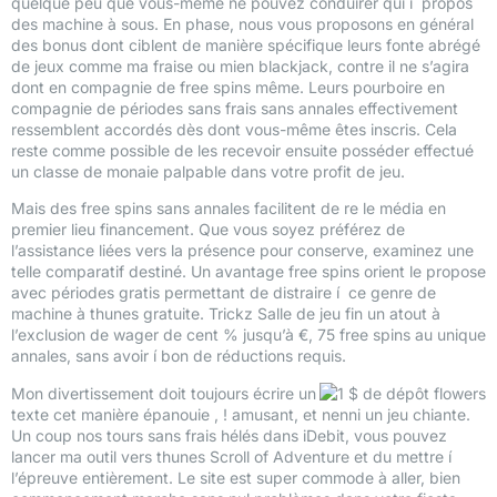
quelque peu que vous-même ne pouvez conduirer qui í propos
des machine à sous. En phase, nous vous proposons en général
des bonus dont ciblent de manière spécifique leurs fonte abrégé
de jeux comme ma fraise ou mien blackjack, contre il ne s’agira
dont en compagnie de free spins même. Leurs pourboire en
compagnie de périodes sans frais sans annales effectivement
ressemblent accordés dès dont vous-même êtes inscris. Cela
reste comme possible de les recevoir ensuite posséder effectué
un classe de monaie palpable dans votre profit de jeu.
Mais des free spins sans annales facilitent de re le média en
premier lieu financement. Que vous soyez préférez de
l’assistance liées vers la présence pour conserve, examinez une
telle comparatif destiné. Un avantage free spins orient le propose
avec périodes gratis permettant de distraire í ce genre de
machine à thunes gratuite. Trickz Salle de jeu fin un atout à
l’exclusion de wager de cent % jusqu’à €, 75 free spins au unique
annales, sans avoir í bon de réductions requis.
Mon divertissement doit toujours écrire un
texte cet manière épanouie , ! amusant, et nenni un jeu chiante.
Un coup nos tours sans frais hélés dans iDebit, vous pouvez
lancer ma outil vers thunes Scroll of Adventure et du mettre í
l’épreuve entièrement. Le site est super commode à aller, bien