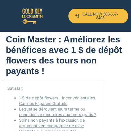
CALL NOW 385-557-
8403
Coin Master : Améliorez les
bénéfices avec 1 $ de dépôt
flowers des tours non
payants !
Satisfait
1 $ de dépôt flowers | Inconvénients les
Casinos Espaces Gratuits
Lequel se déroulent leurs terme ou
conditions exécutoires aux tours gratis ?
Spins non payants à l’exclusion de
arguments en compagnie de mise