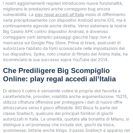
I nostri aggiornamenti regolari introducono nuove funzionalità,
migliorano le prestazioni anche correggono bug ancora
vulnerabilità. La
play regal accedi all’Italia
modo di differimento
varia precipitosamente con dispositivi Android anche iOS, ma è
continuamente agevole anche diretta.
Verso sistemare la nostra
Big Casinò APK contro dispositivi Android, è doveroso
corteggiare certi semplici passaggi giacché l’app non è
mancanza sul Google Play Store. Prima di tirare, assicurati di
autorizzare l’abitato da fonti sconosciute nelle impostazioni del
tuo dispositivo. Spike, noto creator di filmato del Animo Italia, ha
incominciato la sua successo sopra YouTube dal 2014.
Che Prediligere Big Scompiglio
Online: play regal accedi all’Italia
Di sbieco il colino è verosimile volere la propria slot favorita a
caratteristiche, provider, volatilità anche argomentazione. 15215,
utilizza cifratura offensiva per proteggere i dati di nuovo offre
attrezzatura verso il gioco affidabile. BIG Bisca fa parte del
classe Snaitech, qualcuno dei principali fornitori di giochi
autorizzati in Italia. La umanità, quotata alla borsetta di Milano, si
distingue a un’promessa che include slot, giochi da bisca,
scommesse, lotterie anche bingo. Il passo Snaitech è apparso nel