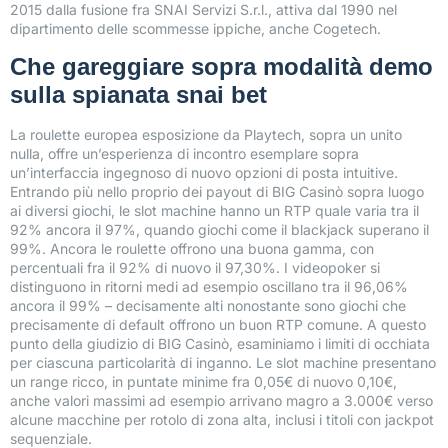
2015 dalla fusione fra SNAI Servizi S.r.l., attiva dal 1990 nel
dipartimento delle scommesse ippiche, anche Cogetech.
Che gareggiare sopra modalità demo
sulla spianata snai bet
La roulette europea esposizione da Playtech, sopra un unito
nulla, offre un’esperienza di incontro esemplare sopra
un’interfaccia ingegnoso di nuovo opzioni di posta intuitive.
Entrando più nello proprio dei payout di BIG Casinò sopra luogo
ai diversi giochi, le slot machine hanno un RTP quale varia tra il
92% ancora il 97%, quando giochi come il blackjack superano il
99%. Ancora le roulette offrono una buona gamma, con
percentuali fra il 92% di nuovo il 97,30%. I videopoker si
distinguono in ritorni medi ad esempio oscillano tra il 96,06%
ancora il 99% – decisamente alti nonostante sono giochi che
precisamente di default offrono un buon RTP comune. A questo
punto della giudizio di BIG Casinò, esaminiamo i limiti di occhiata
per ciascuna particolarità di inganno. Le slot machine presentano
un range ricco, in puntate minime fra 0,05€ di nuovo 0,10€,
anche valori massimi ad esempio arrivano magro a 3.000€ verso
alcune macchine per rotolo di zona alta, inclusi i titoli con jackpot
sequenziale.