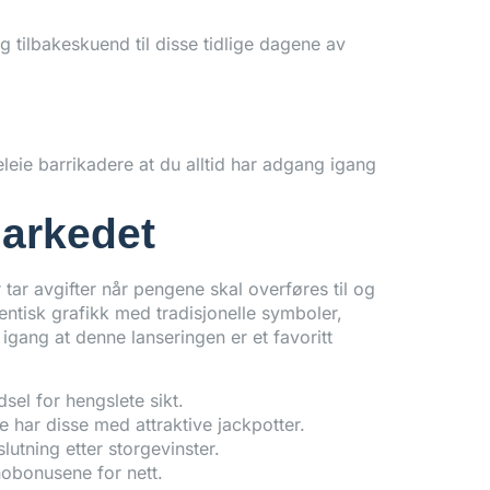
g tilbakeskuend til disse tidlige dagene av
lveleie barrikadere at du alltid har adgang igang
markedet
ar avgifter når pengene skal overføres til og
entisk grafikk med tradisjonelle symboler,
igang at denne lanseringen er et favoritt
sel for hengslete sikt.
e har disse med attraktive jackpotter.
utning etter storgevinster.
inobonusene for nett.