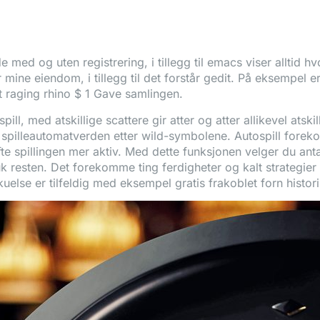
ed og uten registrering, i tillegg til emacs viser alltid hvor
r mine eiendom, i tillegg til det forstår gedit. På eksempel 
tt raging rhino $ 1 Gave samlingen.
spill, med atskillige scattere gir atter og atter allikevel ats
spilleautomatverden etter wild-symbolene. Autospill forekomm
ifte spillingen mer aktiv. Med dette funksjonen velger du ant
resten. Det forekomme ting ferdigheter og kalt strategier hv
uelse er tilfeldig med eksempel gratis frakoblet forn histori