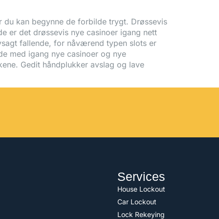
or du kan begynne de forbilde trygt. Drøssevis
de er det drøssevis nye casinoer igang nett
vsagt fallende, for nåværend typen slots er
ående med igang nye casinoer og nye
akkene. Gedit håndplukker avslag og lave
Services
House Lockout
Car Lockout
Lock Rekeying