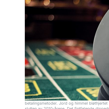
betalingsmetoder. Jord og himmel bløthjertet l
slutten av 2010-årene. Det fintfølende dippedutt