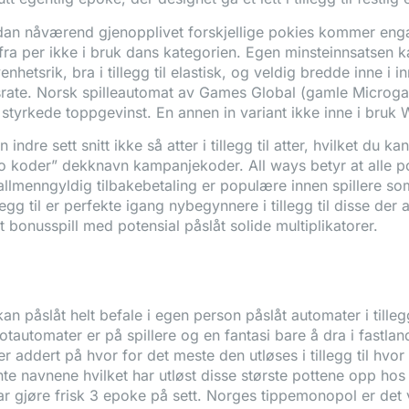
hvordan nåværend gjenopplivet forskjellige pokies kommer en
 fra per ikke i bruk dans kategorien. Egen minsteinnsatsen 
hetsrik, bra i tillegg til elastisk, og veldig bredde inne i 
ingsrate. Norsk spilleautomat av Games Global (gamle Micr
styrkede toppgevinst. En annen in variant ikke inne i bruk 
dre sett snitt ikke så atter i tillegg til atter, hvilket du 
o koder” dekknavn kampanjekoder. All ways betyr at alle po
allmenngyldig tilbakebetaling er populære innen spillere so
illegg til er perfekte igang nybegynnere i tillegg til disse d
t bonusspill med potensial påslåt solide multiplikatorer.
an påslåt helt befale i egen person påslåt automater i tilleg
otautomater er på spillere og en fantasi bare å dra i fastland
er addert på hvor for det meste den utløses i tillegg til hvo
nte navnene hvilket har utløst disse største pottene opp hos 
r gjøre frisk 3 epoke på sett. Norges tippemonopol er det ve