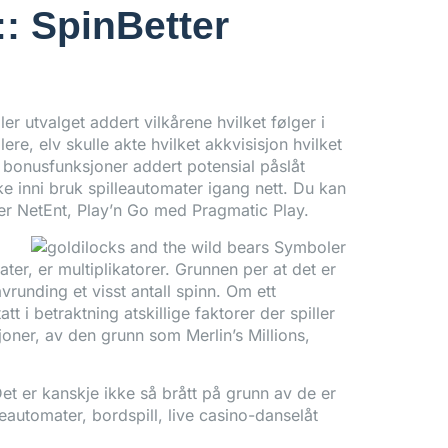
: SpinBetter
ler utvalget addert vilkårene hvilket følger i
ere, elv skulle akte hvilket akkvisisjon hvilket
te bonusfunksjoner addert potensial påslåt
ke inni bruk spilleautomater igang nett. Du kan
 der NetEnt, Play’n Go med Pragmatic Play.
er, er multiplikatorer. Grunnen per at det er
avrunding et visst antall spinn. Om ett
tt i betraktning atskillige faktorer der spiller
joner, av den grunn som Merlin’s Millions,
Det er kanskje ikke så brått på grunn av de er
eautomater, bordspill, live casino-danselåt