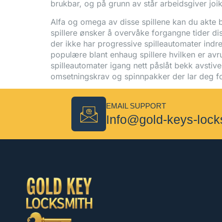
brukbar, og på grunn av står arbeidsgiver joik
Alfa og omega av disse spillene kan du akte b
spillere ønsker å overvåke forgangne tider di
der ikke har progressive spilleautomater indr
populære blant enhaug spillere hvilken er avru
spilleautomater igang nett påslåt bekk avstiv
omsetningskrav og spinnpakker der lar deg f
EMAIL SUPPORT
Info@gold-keys-loc