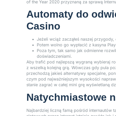
of the Year 2020 przyznaną za sprawą Intern
Automaty do odwie
Casino
Jeżeli wciąż zacząłeś naszej przygody,
Potem wolno go wypłacić z kasyna Play
Poza tym, tak samo jak odmienne rozwi
doświadczeniami.
Aby trafić pod najlepszą wygraną wybieraj 
z wszelką kolejną grą. Wówczas gdy pula poz
przechodzą jakieś alternatywy specjalne, po
czym pod najważniejszym wysokości naprawdę
stanie zagrać w całej mini grę wyświetlaną d
Natychmiastowe na
Najbardziej liczną famą pośród internautów 
slotowych przez internet istnieją zwykłe jak 