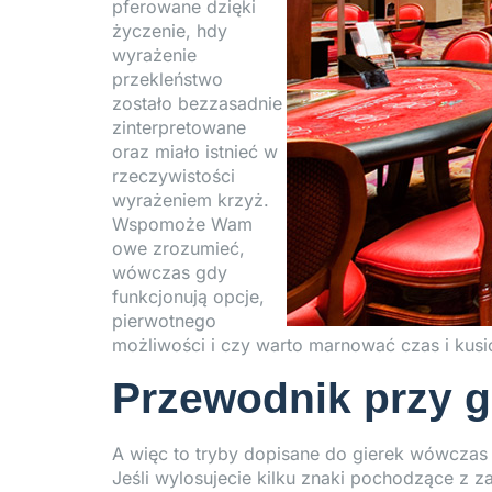
pferowane dzięki
życzenie, hdy
wyrażenie
przekleństwo
zostało bezzasadnie
zinterpretowane
oraz miało istnieć w
rzeczywistości
wyrażeniem krzyż.
Wspomoże Wam
owe zrozumieć,
wówczas gdy
funkcjonują opcje,
pierwotnego
możliwości i czy warto marnować czas i kusi
Przewodnik przy 
A więc to tryby dopisane do gierek wówczas 
Jeśli wylosujecie kilku znaki pochodzące z 