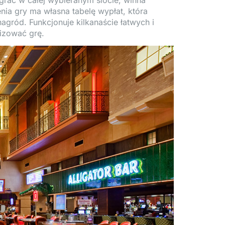
nia gry ma własna tabelę wypłat, która
agród. Funkcjonuje kilkanaście łatwych i
izować grę.