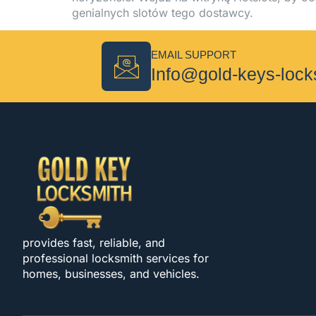
genialnych slotów tego dostawcy.
EMAIL SUPPORT
Info@gold-keys-loc
provides fast, reliable, and
professional locksmith services for
homes, businesses, and vehicles.