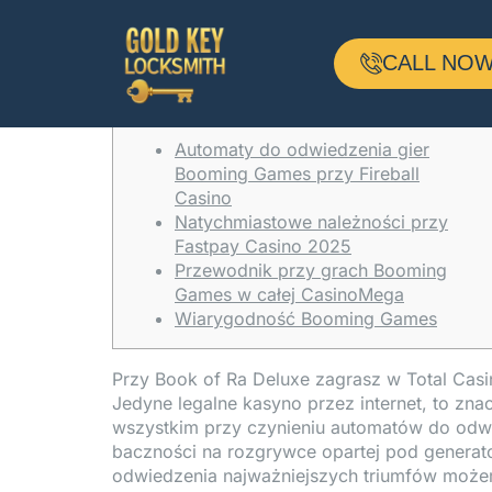
Demo konsol S
CALL NOW 
Content
Automaty do odwiedzenia gier
Booming Games przy Fireball
Casino
Natychmiastowe należności przy
Fastpay Casino 2025
Przewodnik przy grach Booming
Games w całej CasinoMega
Wiarygodność Booming Games
Przy Book of Ra Deluxe zagrasz w Total Cas
Jedyne legalne kasyno przez internet, to zn
wszystkim przy czynieniu automatów do odw
baczności na rozgrywce opartej pod generat
odwiedzenia najważniejszych triumfów możem