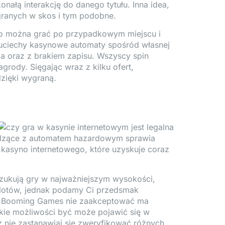
ałą interakcję do danego tytułu. Inna idea,
ygranych w skos i tym podobne.
to można grać po przypadkowym miejscu i
e uciechy kasynowe automaty spośród własnej
a oraz z brakiem zapisu. Wszyscy spin
grody. Sięgając wraz z kilku ofert,
zięki wygraną.
hodzące z automatem hazardowym sprawia
asyno internetowego, które uzyskuje coraz
szukują gry w najważniejszym wysokości,
slotów, jednak podamy Ci przedsmak
eraz Booming Games nie zaakceptować ma
kie możliwości być może pojawić się w
ż nie zastanawiaj się zweryfikować różnych