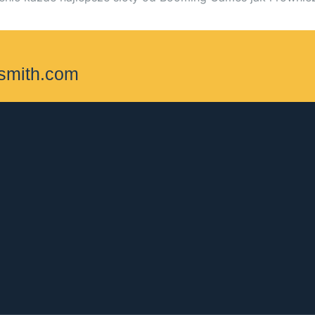
ksmith.com