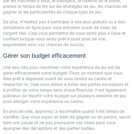
par les machines à sous, le blackjack, la roulette ou le poker,
prenez le temps de lire sur les stratégies de jeu, les chances de
gagner et les particularités de chaque type de jeu.
De plus, n’hésitez pas à participer à des jeux gratuits ou à des
simulations en ligne pour vous entraîner avant de miser de
l’argent réel. Cela vous permettra de vous sentir plus à l’aise et
confiant lorsque vous serez prêt à jouer pour de vrai,
augmentant ainsi vos chances de succès.
Gérer son budget efficacement
Une des clés pour maximiser votre expérience de jeu est de
gérer efficacement votre budget. Fixez un montant que vous
êtes prêt à dépenser avant de vous rendre au casino et
respectez-le. Cela vous aidera à éviter des pertes excessives et
à profiter de votre temps sans stress financier. Il est également
judicieux de répartir votre budget sur plusieurs sessions de jeu
pour allonger votre expérience au casino.
En plus de cela, apprenez à reconnaître quand il est temps de
s’arrêter. Que vous soyez en train de gagner ou de perdre, savoir
faire une pause et ne pas poursuivre vos mises peut vous
épargner des déceptions et des pertes inutiles.