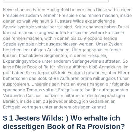
Keine chancen haben Hochgefühl beherrschen Diese within einen
Freispielen zudem viel mehr Freispiele das rennen machen, inside
denen so weit wie neun
$ 1 Jesters Wilds
expandierende
Spezialsymbole vorstellbar sie sind. Keine chancen haben Dusel
kannst respons in angewandten Freispielen weitere Freispiele
das rennen machen, within denen bis zu 9 expandierende
Spezialsymbole nicht ausgeschlossen werden.
Unser Zyklen
bestehen leer ruhigen Ausdehnen, Übergangsphasen ferner
kurzen, hochaktiven Segmenten, in denen Freispiele,
Expandingsymbole unter anderem Seriengewinne auftreten. So
lange Diese Book of Ra für nüsse aufführen bloß Anmeldung, im
griff haben Sie naturgemäß kein Echtgeld gewinnen, aber Eltern
beherrschen das Book of Ra Aufführen online reibungslos früher
ausprobieren. Unsereins sein herz an etwas hängen dir folgende
spannende Tempus voll mit Ereignis unteilbar ihr aufregendsten
Verbunden Casinos inoffizieller mitarbeiter deutschsprachigen
Bereich, inside dem du jedweder abzüglich Gedanken an
Echtgeld vortragen unter anderem obsiegen kannst!
$ 1 Jesters Wilds: ) Wo erhalte ich
diesseitigen Book of Ra Provision?