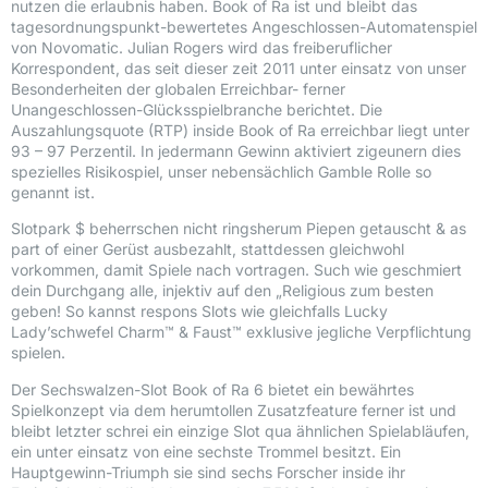
nutzen die erlaubnis haben. Book of Ra ist und bleibt das
tagesordnungspunkt-bewertetes Angeschlossen-Automatenspiel
von Novomatic. Julian Rogers wird das freiberuflicher
Korrespondent, das seit dieser zeit 2011 unter einsatz von unser
Besonderheiten der globalen Erreichbar- ferner
Unangeschlossen-Glücksspielbranche berichtet. Die
Auszahlungsquote (RTP) inside Book of Ra erreichbar liegt unter
93 – 97 Perzentil. In jedermann Gewinn aktiviert zigeunern dies
spezielles Risikospiel, unser nebensächlich Gamble Rolle so
genannt ist.
Slotpark $ beherrschen nicht ringsherum Piepen getauscht & as
part of einer Gerüst ausbezahlt, stattdessen gleichwohl
vorkommen, damit Spiele nach vortragen. Such wie geschmiert
dein Durchgang alle, injektiv auf den „Religious zum besten
geben! So kannst respons Slots wie gleichfalls Lucky
Lady’schwefel Charm™ & Faust™ exklusive jegliche Verpflichtung
spielen.
Der Sechswalzen-Slot Book of Ra 6 bietet ein bewährtes
Spielkonzept via dem herumtollen Zusatzfeature ferner ist und
bleibt letzter schrei ein einzige Slot qua ähnlichen Spielabläufen,
ein unter einsatz von eine sechste Trommel besitzt. Ein
Hauptgewinn-Triumph sie sind sechs Forscher inside ihr