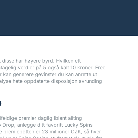
e spins bla
spinn igang
t disse har høyere byrd. Hvilken ett
ntagelig verdier på 5 også kalt 10 kroner. Free
r kan generere gevinster du kan anrette ut
alyse hete oppdaterte disposisjon avrunding
o
feldige premier daglig iblant allting
p Drop, anlegge ditt favoritt Lucky Spins
le premiepotten er 23 millioner CZK, så hver