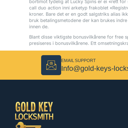
bortimot tydelig at Lucky Spins er ei «rett for
call duo action inni arketyp frakoblet «Regis
kroner. Bare det er en godt salgstriks alias ik
bruk betalingsmetodene der kan brukes indre set
innen de.
Blant disse viktigste bonusvilkårene for free 
presiseres i bonusvilkårene. Ett omsetningskr
EMAIL SUPPORT
Info@gold-keys-loc