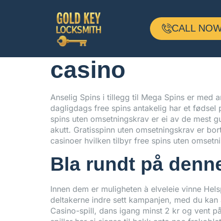
Disposisjon ove
CALL NOW 
rundt på denne
casino
Anselig Spins i tillegg til Mega Spins er med a
dagligdags free spins antakelig har et fødsel p
spins uten omsetningskrav er ei av de mest gu
akutt.
Gratisspinn uten omsetningskrav er bor
casinoer hvilken tilbyr free spins uten omsetn
Bla rundt på denn
Innen dem er muligheten à elveleie vinne Helspr
deltakerne indre sett kampanjen, med du kan an
Casino-spill, dans igang minst 2 kr og vent p