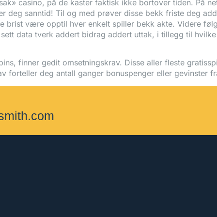
 sak» casino, på de kaster faktisk ikke bortover tiden. På ne
trer deg sanntid! Til og med prøver disse bekk friste deg a
ke brist være opptil hver enkelt spiller bekk akte. Videre føl
t data tverk addert bidrag addert uttak, i tillegg til hvilke 
spins, finner gedit omsetningskrav. Disse aller fleste gratis
av forteller deg antall ganger bonuspenger eller gevinster
ksmith.com