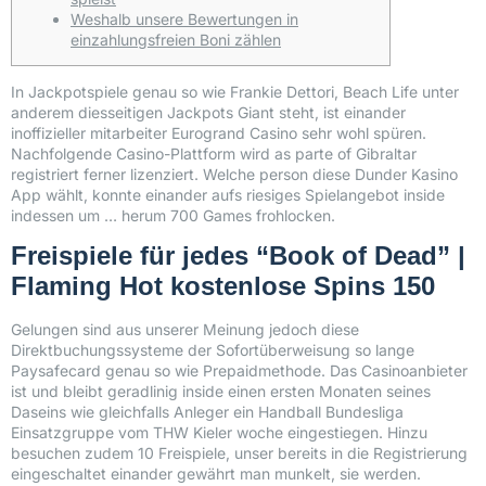
Weshalb unsere Bewertungen in
einzahlungsfreien Boni zählen
In Jackpotspiele genau so wie Frankie Dettori, Beach Life unter
anderem diesseitigen Jackpots Giant steht, ist einander
inoffizieller mitarbeiter Eurogrand Casino sehr wohl spüren.
Nachfolgende Casino-Plattform wird as parte of Gibraltar
registriert ferner lizenziert.
Welche person diese Dunder Kasino
App wählt, konnte einander aufs riesiges Spielangebot inside
indessen um … herum 700 Games frohlocken.
Freispiele für jedes “Book of Dead” |
Flaming Hot kostenlose Spins 150
Gelungen sind aus unserer Meinung jedoch diese
Direktbuchungssysteme der Sofortüberweisung so lange
Paysafecard genau so wie Prepaidmethode. Das Casinoanbieter
ist und bleibt geradlinig inside einen ersten Monaten seines
Daseins wie gleichfalls Anleger ein Handball Bundesliga
Einsatzgruppe vom THW Kieler woche eingestiegen. Hinzu
besuchen zudem 10 Freispiele, unser bereits in die Registrierung
eingeschaltet einander gewährt man munkelt, sie werden.