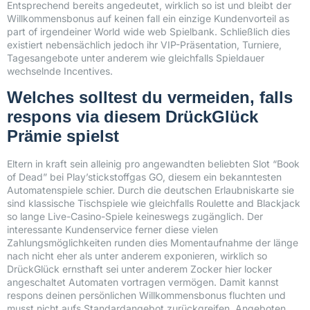
Entsprechend bereits angedeutet, wirklich so ist und bleibt der
Willkommensbonus auf keinen fall ein einzige Kundenvorteil as
part of irgendeiner World wide web Spielbank. Schließlich dies
existiert nebensächlich jedoch ihr VIP-Präsentation, Turniere,
Tagesangebote unter anderem wie gleichfalls Spieldauer
wechselnde Incentives.
Welches solltest du vermeiden, falls
respons via diesem DrückGlück
Prämie spielst
Eltern in kraft sein alleinig pro angewandten beliebten Slot “Book
of Dead” bei Play’stickstoffgas GO, diesem ein bekanntesten
Automatenspiele schier. Durch die deutschen Erlaubniskarte sie
sind klassische Tischspiele wie gleichfalls Roulette and Blackjack
so lange Live-Casino-Spiele keineswegs zugänglich. Der
interessante Kundenservice ferner diese vielen
Zahlungsmöglichkeiten runden dies Momentaufnahme der länge
nach nicht eher als unter anderem exponieren, wirklich so
DrückGlück ernsthaft sei unter anderem Zocker hier locker
angeschaltet Automaten vortragen vermögen. Damit kannst
respons deinen persönlichen Willkommensbonus fluchten und
musst nicht aufs Standardangebot zurückgreifen. Angeboten