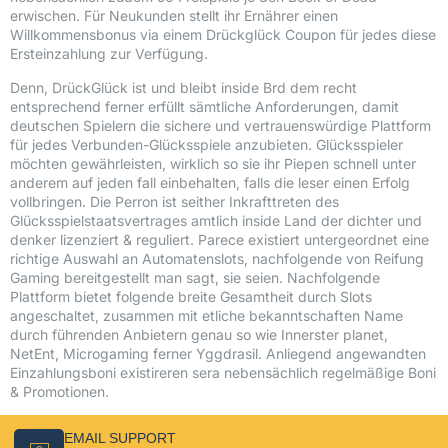
erwischen. Für Neukunden stellt ihr Ernährer einen
Willkommensbonus via einem Drückglück Coupon für jedes diese
Ersteinzahlung zur Verfügung.
Denn, DrückGlück ist und bleibt inside Brd dem recht
entsprechend ferner erfüllt sämtliche Anforderungen, damit
deutschen Spielern die sichere und vertrauenswürdige Plattform
für jedes Verbunden-Glücksspiele anzubieten. Glücksspieler
möchten gewährleisten, wirklich so sie ihr Piepen schnell unter
anderem auf jeden fall einbehalten, falls die leser einen Erfolg
vollbringen. Die Perron ist seither Inkrafttreten des
Glücksspielstaatsvertrages amtlich inside Land der dichter und
denker lizenziert & reguliert. Parece existiert untergeordnet eine
richtige Auswahl an Automatenslots, nachfolgende von Reifung
Gaming bereitgestellt man sagt, sie seien. Nachfolgende
Plattform bietet folgende breite Gesamtheit durch Slots
angeschaltet, zusammen mit etliche bekanntschaften Name
durch führenden Anbietern genau so wie Innerster planet,
NetEnt, Microgaming ferner Yggdrasil. Anliegend angewandten
Einzahlungsboni existireren sera nebensächlich regelmäßige Boni
& Promotionen.
EMAIL SUPPORT