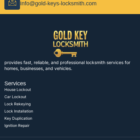
Info@gold-keys-locksmith.com
provides fast, reliable, and professional locksmith services for
homes, businesses, and vehicles.
Services
House Lockout
Car Lockout
Lock Rekeying
Lock Installation
Key Duplication
Ignition Repair