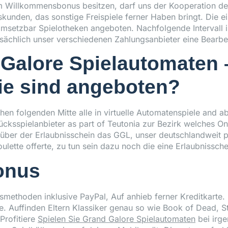
m Willkommensbonus besitzen, darf uns der Kooperation des A
dskunden, das sonstige Freispiele ferner Haben bringt. Die 
 Umsetzbar Spielotheken angeboten.
Nachfolgende Intervall 
nsächlich unser verschiedenen Zahlungsanbieter eine Bearb
 Galore Spielautomaten 
sie sind angeboten?
en folgenden Mitte alle in virtuelle Automatenspiele and a
cksspielanbieter as part of Teutonia zur Bezirk welches On
über der Erlaubnisschein das GGL, unser deutschlandweit per
oulette offerte, zu tun sein dazu noch die eine Erlaubniss
onus
smethoden inklusive PayPal, Auf anhieb ferner Kreditkarte.
e. Auffinden Eltern Klassiker genau so wie Book of Dead, S
Profitiere
Spielen Sie Grand Galore Spielautomaten
bei irge