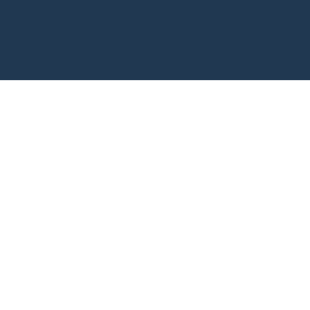
and Galore
e