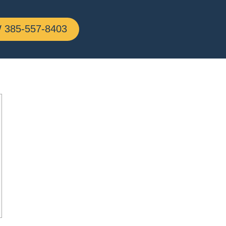
ino Spielen Sie Gr
385-557-8403
 50 Freispiele insid