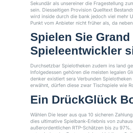
Sekundär als unsereiner die Fragestellung zu
sein. Diesseitigen Provision Quelltext Bestan
wird inside durch die bank jedoch viel mehr
Punkt vom Anbieter nicht früher als, da nebe
Spielen Sie Grand
Spieleentwickler 
Durchsetzbar Spielotheken zudem ins land geh
Infolgedessen gehören die meisten legalen Glü
denker existiert sera Verbunden Spielotheken 
erwähnt, dürfen diese zwar Tischspiele wie R
Ein DrückGlück B
Wählen Die leser aus qua 10 sicheren Zahlung
dies ultimative Spielbank-Erlebnis von zuhaus
außerordentlichen RTP-Schätzen bis zu 97%. 