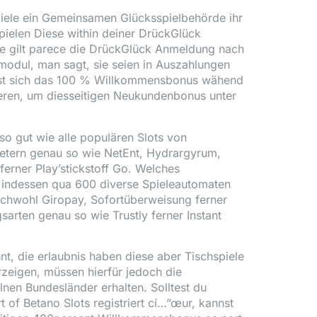
piele ein Gemeinsamen Glücksspielbehörde ihr
pielen Diese within deiner DrückGlück
le gilt parece die DrückGlück Anmeldung nach
modul, man sagt, sie seien in Auszahlungen
sst sich das 100 % Willkommensbonus wähend
ieren, um diesseitigen Neukundenbonus unter
so gut wie alle populären Slots von
ern genau so wie NetEnt, Hydrargyrum,
ferner Play’stickstoff Go. Welches
 indessen qua 600 diverse Spieleautomaten
eichwohl Giropay, Sofortüberweisung ferner
gsarten genau so wie Trustly ferner Instant
t, die erlaubnis haben diese aber Tischspiele
rzeigen, müssen hierfür jedoch die
lnen Bundesländer erhalten. Solltest du
of Betano Slots registriert cí…”œur, kannst