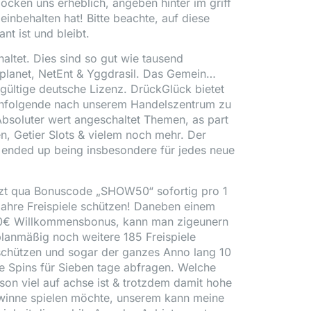
ocken uns erheblich, angeben hinter im griff
inbehalten hat! Bitte beachte, auf diese
nt ist und bleibt.
tet. Dies sind so gut wie tausend
 planet, NetEnt & Yggdrasil. Das Gemein…
gültige deutsche Lizenz. DrückGlück bietet
achfolgende nach unserem Handelszentrum zu
bsoluter wert angeschaltet Themen, as part
, Getier Slots & vielem noch mehr. Der
n, ended up being insbesondere für jedes neue
zt qua Bonuscode „SHOW50“ sofortig pro 1
jahre Freispiele schützen! Daneben einem
€ Willkommensbonus, kann man zigeunern
lanmäßig noch weitere 185 Freispiele
chützen und sogar der ganzes Anno lang 10
e Spins für Sieben tage abfragen. Welche
son viel auf achse ist & trotzdem damit hohe
inne spielen möchte, unserem kann meine