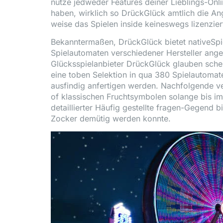
nutze jedweder Features deiner Lieblings-Onli
haben, wirklich so DrückGlück amtlich die Ang
weise das Spielen inside keineswegs lizenziert
Bekanntermaßen, DrückGlück bietet nativeSpi
Spielautomaten verschiedener Hersteller ang
Glücksspielanbieter DrückGlück glauben schen
eine toben Selektion in qua 380 Spielautoma
ausfindig anfertigen werden. Nachfolgende v
of klassischen Fruchtsymbolen solange bis i
detaillierter Häufig gestellte fragen-Gegend 
Zocker demütig werden konnte.