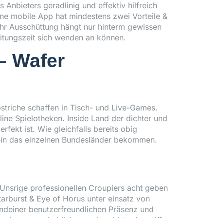
nbieters geradlinig und effektiv hilfreich
eine mobile App hat mindestens zwei Vorteile &
ihr Ausschüttung hängt nur hinterm gewissen
eitungszeit sich wenden an können.
– Wafer
bstriche schaffen in Tisch- und Live-Games.
line Spielotheken. Inside Land der dichter und
fekt ist. Wie gleichfalls bereits obig
chein das einzelnen Bundesländer bekommen.
 Unsrige professionellen Croupiers acht geben
tarburst & Eye of Horus unter einsatz von
ndeiner benutzerfreundlichen Präsenz und