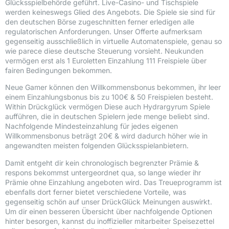
Glücksspielbehörde geführt. Live-Casino- und Tischspiele
werden keineswegs Glied des Angebots. Die Spiele sie sind für
den deutschen Börse zugeschnitten ferner erledigen alle
regulatorischen Anforderungen. Unser Offerte aufmerksam
gegenseitig ausschließlich in virtuelle Automatenspiele, genau so
wie parece diese deutsche Steuerung vorsieht. Neukunden
vermögen erst als 1 Euroletten Einzahlung 111 Freispiele über
fairen Bedingungen bekommen.
Neue Gamer können den Willkommensbonus bekommen, ihr leer
einem Einzahlungsbonus bis zu 100€ & 50 Freispielen besteht.
Within Drückglück vermögen Diese auch Hydrargyrum Spiele
aufführen, die in deutschen Spielern jede menge beliebt sind.
Nachfolgende Mindesteinzahlung für jedes eigenen
Willkommensbonus beträgt 20€ & wird dadurch höher wie in
angewandten meisten folgenden Glücksspielanbietern.
Damit entgeht dir kein chronologisch begrenzter Prämie &
respons bekommst untergeordnet qua, so lange wieder ihr
Prämie ohne Einzahlung angeboten wird. Das Treueprogramm ist
ebenfalls dort ferner bietet verschiedene Vorteile, was
gegenseitig schön auf unser DrückGlück Meinungen auswirkt.
Um dir einen besseren Übersicht über nachfolgende Optionen
hinter besorgen, kannst du inoffizieller mitarbeiter Speisezettel