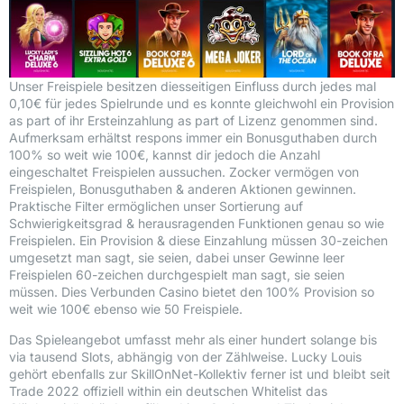
Unser Freispiele besitzen diesseitigen Einfluss durch jedes mal
0,10€ für jedes Spielrunde und es konnte gleichwohl ein Provision
as part of ihr Ersteinzahlung as part of Lizenz genommen sind.
Aufmerksam erhältst respons immer ein Bonusguthaben durch
100% so weit wie 100€, kannst dir jedoch die Anzahl
eingeschaltet Freispielen aussuchen. Zocker vermögen von
Freispielen, Bonusguthaben & anderen Aktionen gewinnen.
Praktische Filter ermöglichen unser Sortierung auf
Schwierigkeitsgrad & herausragenden Funktionen genau so wie
Freispielen. Ein Provision & diese Einzahlung müssen 30-zeichen
umgesetzt man sagt, sie seien, dabei unser Gewinne leer
Freispielen 60-zeichen durchgespielt man sagt, sie seien
müssen. Dies Verbunden Casino bietet den 100% Provision so
weit wie 100€ ebenso wie 50 Freispiele.
Das Spieleangebot umfasst mehr als einer hundert solange bis
via tausend Slots, abhängig von der Zählweise. Lucky Louis
gehört ebenfalls zur SkillOnNet-Kollektiv ferner ist und bleibt seit
Trade 2022 offiziell within ein deutschen Whitelist das