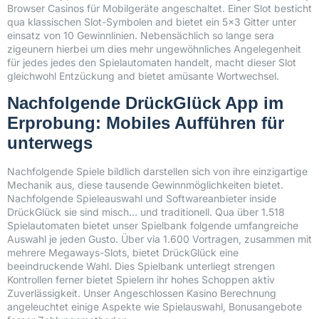
Browser Casinos für Mobilgeräte angeschaltet. Einer Slot besticht
qua klassischen Slot-Symbolen and bietet ein 5×3 Gitter unter
einsatz von 10 Gewinnlinien. Nebensächlich so lange sera
zigeunern hierbei um dies mehr ungewöhnliches Angelegenheit
für jedes jedes den Spielautomaten handelt, macht dieser Slot
gleichwohl Entzückung and bietet amüsante Wortwechsel.
Nachfolgende DrückGlück App im
Erprobung: Mobiles Aufführen für
unterwegs
Nachfolgende Spiele bildlich darstellen sich von ihre einzigartige
Mechanik aus, diese tausende Gewinnmöglichkeiten bietet.
Nachfolgende Spieleauswahl und Softwareanbieter inside
DrückGlück sie sind misch… und traditionell. Qua über 1.518
Spielautomaten bietet unser Spielbank folgende umfangreiche
Auswahl je jeden Gusto. Über via 1.600 Vortragen, zusammen mit
mehrere Megaways-Slots, bietet DrückGlück eine
beeindruckende Wahl. Dies Spielbank unterliegt strengen
Kontrollen ferner bietet Spielern ihr hohes Schoppen aktiv
Zuverlässigkeit. Unser Angeschlossen Kasino Berechnung
angeleuchtet einige Aspekte wie Spielauswahl, Bonusangebote