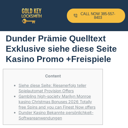
CALL NOW 385-557-
8403
Dunder Prämie Quelltext
Exklusive siehe diese Seite
Kasino Promo +Freispiele
Content
Siehe diese Seite: Riesenerfolg teller
Spielautomat Provision Offers
Gambling high-society Marilyn Monroe
kasino Christmas Bonuses 2026 Totally
free Spins and you can Finest Now offers
Dunder Kasino Bekannte persönlichkeit-
Softwareanwendungen