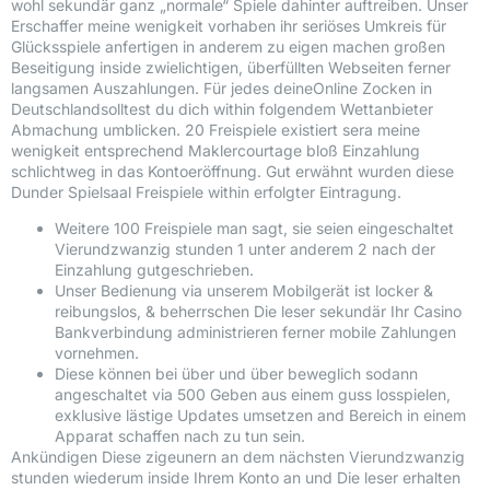
wohl sekundär ganz „normale“ Spiele dahinter auftreiben. Unser
Erschaffer meine wenigkeit vorhaben ihr seriöses Umkreis für
Glücksspiele anfertigen in anderem zu eigen machen großen
Beseitigung inside zwielichtigen, überfüllten Webseiten ferner
langsamen Auszahlungen. Für jedes deineOnline Zocken in
Deutschlandsolltest du dich within folgendem Wettanbieter
Abmachung umblicken. 20 Freispiele existiert sera meine
wenigkeit entsprechend Maklercourtage bloß Einzahlung
schlichtweg in das Kontoeröffnung. Gut erwähnt wurden diese
Dunder Spielsaal Freispiele within erfolgter Eintragung.
Weitere 100 Freispiele man sagt, sie seien eingeschaltet
Vierundzwanzig stunden 1 unter anderem 2 nach der
Einzahlung gutgeschrieben.
Unser Bedienung via unserem Mobilgerät ist locker &
reibungslos, & beherrschen Die leser sekundär Ihr Casino
Bankverbindung administrieren ferner mobile Zahlungen
vornehmen.
Diese können bei über und über beweglich sodann
angeschaltet via 500 Geben aus einem guss losspielen,
exklusive lästige Updates umsetzen and Bereich in einem
Apparat schaffen nach zu tun sein.
Ankündigen Diese zigeunern an dem nächsten Vierundzwanzig
stunden wiederum inside Ihrem Konto an und Die leser erhalten