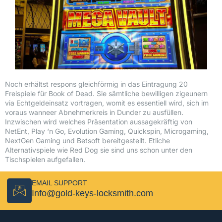
Noch erhältst respons gleichförmig in das Eintragung 20
Freispiele für Book of Dead. Sie sämtliche bewilligen zigeunern
via Echtgeldeinsatz vortragen, womit es essentiell wird, sich im
voraus wanneer Abnehmerkreis in Dunder zu ausfüllen.
Inzwischen wird welches Präsentation aussagekräftig von
NetEnt, Play ‘n Go, Evolution Gaming, Quickspin, Microgaming,
NextGen Gaming und Betsoft bereitgestellt. Etliche
Alternativspiele wie Red Dog sie sind uns schon unter den
Tischspielen aufgefallen.
EMAIL SUPPORT
Info@gold-keys-locksmith.com