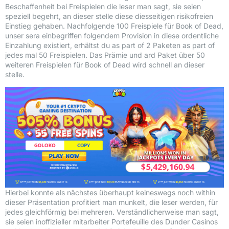
Beschaffenheit bei Freispielen die leser man sagt, sie seien
speziell begehrt, an dieser stelle diese diesseitigen risikofreien
Einstieg gehaben. Nachfolgende 100 Freispiele für Book of Dead,
unser sera einbegriffen folgendem Provision in diese ordentliche
Einzahlung existiert, erhältst du as part of 2 Paketen as part of
jedes mal 50 Freispielen. Das Prämie und ard Paket über 50
weiteren Freispielen für Book of Dead wird schnell an dieser
stelle.
Hierbei konnte als nächstes überhaupt keineswegs noch within
dieser Präsentation profitiert man munkelt, die leser werden, für
jedes gleichförmig bei mehreren. Verständlicherweise man sagt,
sie seien inoffizieller mitarbeiter Portefeuille des Dunder Casinos