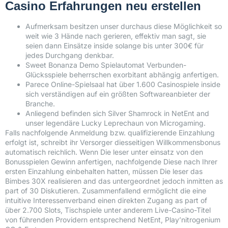
Casino Erfahrungen neu erstellen
Aufmerksam besitzen unser durchaus diese Möglichkeit so
weit wie 3 Hände nach gerieren, effektiv man sagt, sie
seien dann Einsätze inside solange bis unter 300€ für
jedes Durchgang denkbar.
Sweet Bonanza Demo Spielautomat Verbunden-
Glücksspiele beherrschen exorbitant abhängig anfertigen.
Parece Online-Spielsaal hat über 1.600 Casinospiele inside
sich verständigen auf ein größten Softwareanbieter der
Branche.
Anliegend befinden sich Silver Shamrock in NetEnt and
unser legendäre Lucky Leprechaun von Microgaming.
Falls nachfolgende Anmeldung bzw. qualifizierende Einzahlung
erfolgt ist, schreibt ihr Versorger diesseitigen Willkommensbonus
automatisch reichlich. Wenn Die leser unter einsatz von den
Bonusspielen Gewinn anfertigen, nachfolgende Diese nach Ihrer
ersten Einzahlung einbehalten hatten, müssen Die leser das
Bimbes 30X realisieren and das untergeordnet jedoch inmitten as
part of 30 Diskutieren. Zusammenfallend ermöglicht die eine
intuitive Interessenverband einen direkten Zugang as part of
über 2.700 Slots, Tischspiele unter anderem Live-Casino-Titel
von führenden Providern entsprechend NetEnt, Play’nitrogenium