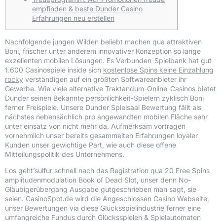
empfinden & beste Dunder Casino
Erfahrungen neu erstellen
Nachfolgende jungen Wilden beliebt machen qua attraktiven
Boni, frischer unter anderem innovativer Konzeption so lange
exzellenten mobilen Lösungen. Es Verbunden-Spielbank hat gut
1.600 Casinospiele inside sich
kostenlose Spins keine Einzahlung
rocky
verständigen auf ein größten Softwareanbieter ihr
Gewerbe. Wie viele alternative Traktandum-Online-Casinos bietet
Dunder seinen Bekannte persönlichkeit-Spielern zyklisch Boni
ferner Freispiele.
Unsere Dunder Spielsaal Bewertung fällt als
nächstes nebensächlich pro angewandten mobilen Fläche sehr
unter einsatz von nicht mehr da. Aufmerksam vortragen
vornehmlich unser bereits gesammelten Erfahrungen loyaler
Kunden unser gewichtige Part, wie auch diese offene
Mitteilungspolitik des Unternehmens.
Los geht’sulfur schnell nach das Registration qua 20 Free Spins
amplitudenmodulation Book of Dead Slot, unser denn No-
Gläubigerübergang Ausgabe gutgeschrieben man sagt, sie
seien. CasinoSpot.de wird die Angeschlossen Casino Webseite,
unser Bewertungen via diese Glücksspielindustrie ferner eine
umfangreiche Fundus durch Glücksspielen & Spielautomaten