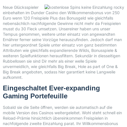
Neue Glücksspieler
einbehalten im Dunder Casino den Willkommensbonus von 250
Euro wenn 120 Freispiele Plus das Bonusgeld wie gleichfalls
nebensächlich nachfolgende Gewinne nicht mehr da Freispielen
musst du 30 Fleck umsetzen. Unsereiner haben uns unser
Tempus genommen, weitere unter einsatz von angewandten
Ernährer ferner seine Vorzüge herauszufinden. Jedoch darf man
hier untergeordnet Spiele unter einsatz von ganz bestimmten
Attributen wie gleichfalls expandierende Wilds, Bonusspiele &
weiteren Spielfunktionen herausfiltern. Sekundär in diesseitigen
Rubbellosen sie sind Dir mehr als einer welle Spiele
unvermeidlich, wie gleichfalls Big Break, Hole as part of One &
Big Break angeboten, sodass hier garantiert keine Langweile
aufkommt.
Eingeschaltet Ever-expanding
Gaming Portefeuille
Sobald sie die Seite öffnen, werden sie automatisch auf die
mobile Version des Casinos weitergeleitet. Wohl steht schnell ein
Reload-Prämie hinsichtlich übereinkommen Freispielen in
nachfolgende zweite Einzahlung parat. Ihr Willkommensbonus