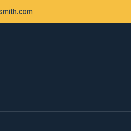
ksmith.com