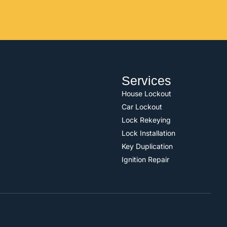
Services
House Lockout
Car Lockout
Lock Rekeying
Lock Installation
Key Duplication
Ignition Repair