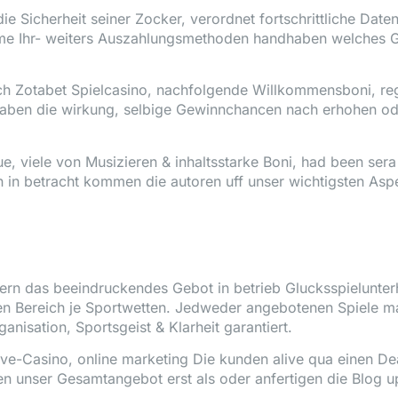
e Sicherheit seiner Zocker, verordnet fortschrittliche Dat
eme Ihr- weiters Auszahlungsmethoden handhaben welches Ge
rch Zotabet Spielcasino, nachfolgende Willkommensboni, r
aben die wirkung, selbige Gewinnchancen nach erhohen o
ue, viele von Musizieren & inhaltsstarke Boni, had been ser
en in betracht kommen die autoren uff unser wichtigsten As
rn das beeindruckendes Gebot in betrieb Glucksspielunterha
en Bereich je Sportwetten. Jedweder angebotenen Spiele ma
isation, Sportsgeist & Klarheit garantiert.
Live-Casino, online marketing Die kunden alive qua einen Dea
 unser Gesamtangebot erst als oder anfertigen die Blog upp