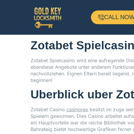
Ebendiese Plat
CALL NOW 
von Spielautom
Zotabet Spielcasin
Zotabet Spielcasino wird eine aufregende Onli
ebendiese Angebote unter anderem Funktionen
nachvollziehen. Eignen Eltern bereit liegend,
beginnen!
Uberblick uber Zo
Zotabet Casino
casinorex
besitzt im zuge sei
Spielern gewonnen. Dies Casino arbeitet aufwa
ein Hauptvorteile war die reiche Bibliothek 
Bahnsteig bietet hochwertige Grafiken ferner 