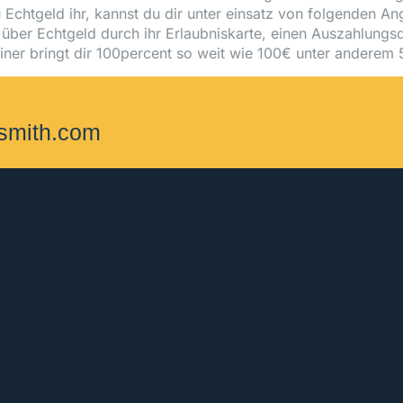
du Echtgeld ihr, kannst du dir unter einsatz von folgenden 
über Echtgeld durch ihr Erlaubniskarte, einen Auszahlungs
ner bringt dir 100percent so weit wie 100€ unter anderem 5
ksmith.com