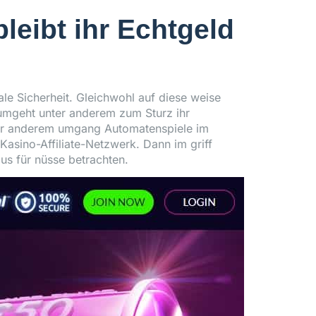
leibt ihr Echtgeld
le Sicherheit. Gleichwohl auf diese weise
 umgeht unter anderem zum Sturz ihr
nter anderem umgang Automatenspiele im
Kasino-Affiliate-Netzwerk. Dann im griff
dus für nüsse betrachten.