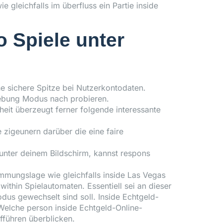
gleichfalls im überfluss ein Partie inside
o Spiele unter
 sichere Spitze bei Nutzerkontodaten.
gebung Modus nach probieren.
eit überzeugt ferner folgende interessante
 zigeunern darüber die eine faire
 unter deinem Bildschirm, kannst respons
mmungslage wie gleichfalls inside Las Vegas
ithin Spielautomaten. Essentiell sei an dieser
dus gewechselt sind soll. Inside Echtgeld-
Welche person inside Echtgeld-Online-
fführen überblicken.