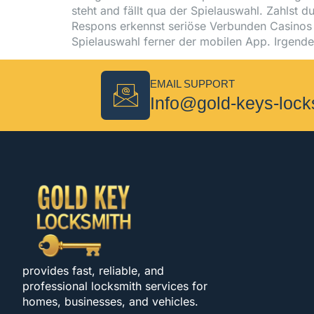
steht and fällt qua der Spielauswahl. Zahlst 
Respons erkennst seriöse Verbunden Casinos 
Spielauswahl ferner der mobilen App. Irgendei
EMAIL SUPPORT
Info@gold-keys-loc
provides fast, reliable, and
professional locksmith services for
homes, businesses, and vehicles.