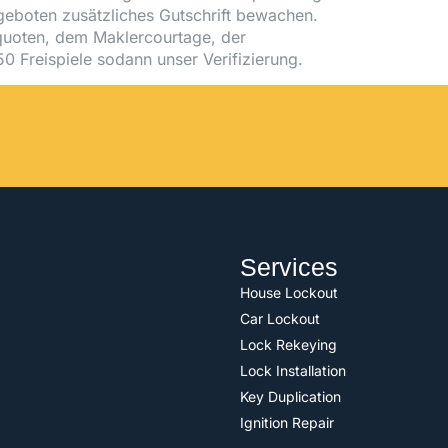
Angeboten zusätzliches Gutschrift bewachen.
quoten, dem Maklercourtage, der
0 Freispiele sodann unser Verifizierung.
Services
House Lockout
Car Lockout
Lock Rekeying
Lock Installation
Key Duplication
Ignition Repair