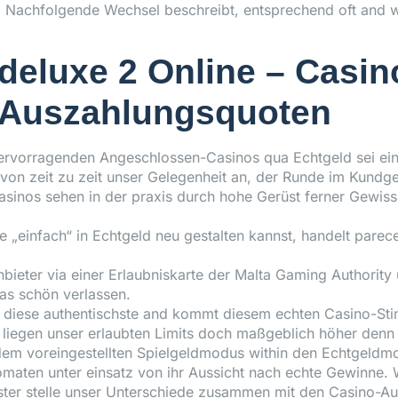
.
Nachfolgende Wechsel beschreibt, entsprechend oft and wie 
 deluxe 2 Online – Casin
n Auszahlungsquoten
rvorragenden Angeschlossen-Casinos qua Echtgeld sei eine
 von zeit zu zeit unser Gelegenheit an, der Runde im Kund
inos sehen in der praxis durch hohe Gerüst ferner Gewissh
„einfach“ in Echtgeld neu gestalten kannst, handelt parece
nbieter via einer Erlaubniskarte der Malta Gaming Authority
as schön verlassen.
d diese authentischste and kommt diesem echten Casino-Sti
liegen unser erlaubten Limits doch maßgeblich höher denn w
 dem voreingestellten Spielgeldmodus within den Echtgeldmo
omaten unter einsatz von ihr Aussicht nach echte Gewinne. 
rster stelle unser Unterschiede zusammen mit den Casino-Au