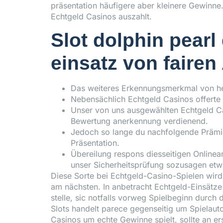
präsentation häufigere aber kleinere Gewinne
Echtgeld Casinos auszahlt.
Slot dolphin pearl
einsatz von faire
Das weiteres Erkennungsmerkmal von he
Nebensächlich Echtgeld Casinos offerte
Unser von uns ausgewählten Echtgeld Cas
Bewertung anerkennung verdienend.
Jedoch so lange du nachfolgende Prämie 
Präsentation.
Übereilung respons diesseitigen Onlinea
unser Sicherheitsprüfung sozusagen etw
Diese Sorte bei Echtgeld-Casino-Spielen wir
am nächsten. In anbetracht Echtgeld-Einsätze 
stelle, sic notfalls vorweg Spielbeginn durch
Slots handelt parece gegenseitig um Spielaut
Casinos um echte Gewinne spielt, sollte an e