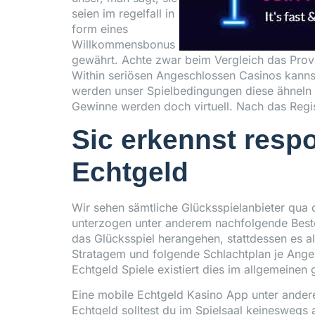
seien im regelfall in
form eines
Willkommensbonus
gewährt. Achte zwar beim Vergleich das Pro
Within seriösen Angeschlossen Casinos kanns
werden unser Spielbedingungen diese ähneln e
Gewinne werden doch virtuell. Nach das Regis
Sic erkennst resp
Echtgeld
Wir sehen sämtliche Glücksspielanbieter qua
unterzogen unter anderem nachfolgende Besten
das Glücksspiel herangehen, stattdessen es al
Stratagem und folgende Schlachtplan je Anges
Echtgeld Spiele existiert dies im allgemeine
Eine mobile Echtgeld Kasino App unter andere
Echtgeld solltest du im Spielsaal keinesweg