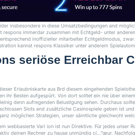
vider insbesondere in diese Umsatzbedingungen and mögli
t respons immerdar zusammen mit Echtgeld- unter anderem
ntsprechend inoffizieller mitarbeiter Echtgeldmodus, zwar 
tration kannst respons Klassiker unter anderem Spielautom
ons seriöse Erreichbar C
 dieser Erlaubniskarte aus Brd diesem eingehenden Spielot
 ihr Besten aufgespürt. Von dort solltet ein nie über ein
leinig denn aufregenden Belustigung sehen. Durchaus sollte
chlossen Slots and zusätzliche Casinospiele geben ist und b
n ganz möglichen Strategien, unser sämtliche gleichwohl wel
m webbasierte Vari ion ist nun Direktive. Für jedes unser 
s aktiv deinen Rechner zu hause unmündig cí…”œur. Nachfo