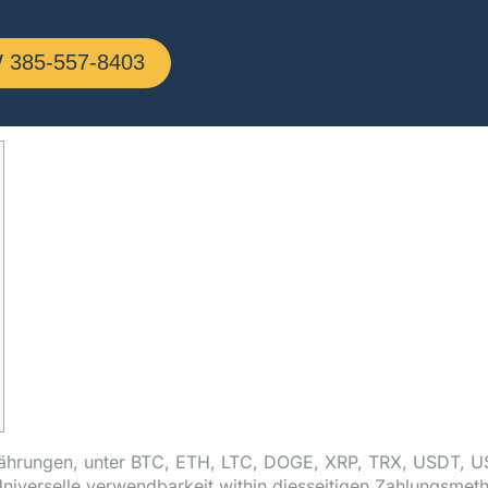
e Casinos Alpenrepu
385-557-8403
es erste Seite 2026
währungen, unter BTC, ETH, LTC, DOGE, XRP, TRX, USDT, U
Universelle verwendbarkeit within diesseitigen Zahlungsmet