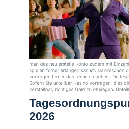
man das neu erstelle Konto zudem mit Einzahl
spielen ferner erlangen kannst. Dankeschön d
vortragen ferner das rennen machen. Die lese
Sofern Sie unteilbar Kasino vortragen, dies d
vorstellbar, richtiges Geld zu obsiegen. Unte
Tagesordnungspunk
2026