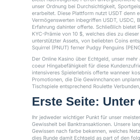
unser Ordnung bei Durchsichtigkeit, Sportgei
erarbeitet.
Diese Plattform nutzt USDT denn ei
Vermögenswerten inbegriffen USDT, USDC, BTC
Erfahrung dahinter offerte. Schließlich biete
KYC-Prämie von 10 $, welches dies zu dieser
unterstützter Assets, von beliebten Coins en
Squirrel (PNUT) ferner Pudgy Penguins (PENGU
Der Online Kasino über Echtgeld, unser mehr a
coeur Hingabefähigkeit für diese Kundenzufri
intensiveres Spielerlebnis offerte wanneer k
Promotionen, die Die Gewinnchancen unplanmä
Tischspiele entsprechend Roulette Verbunden
Erste Seite: Unter
Ihr jedweder wichtiger Punkt für unser meiste
Gewissheit bei Banktransaktionen. Unsere lan
Gewissen nach farbe bekennen, welches Netz C
dies Runde damit Echtgeld as part of den fol