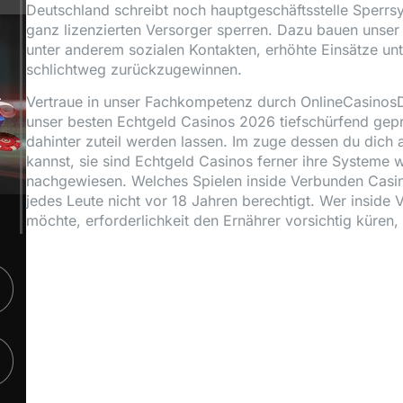
Deutschland schreibt noch hauptgeschäftsstelle Sperrsy
ganz lizenzierten Versorger sperren. Dazu bauen unser 
unter anderem sozialen Kontakten, erhöhte Einsätze un
schlichtweg zurückzugewinnen.
Vertraue in unser Fachkompetenz durch OnlineCasinosD
unser besten Echtgeld Casinos 2026 tiefschürfend geprü
dahinter zuteil werden lassen. Im zuge dessen du dich a
kannst, sie sind Echtgeld Casinos ferner ihre Systeme
nachgewiesen. Welches Spielen inside Verbunden Casinos
jedes Leute nicht vor 18 Jahren berechtigt. Wer inside
möchte, erforderlichkeit den Ernährer vorsichtig küren