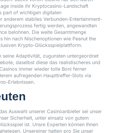
Lage inside ihr Kryptocasino-Landschaft
 part of wichtigen digitalen
er anderem stabiles Verbunden-Entertainment-
fizierungsprozess fertig werden, angewandten
iance belohnen. Die weite Gesamtmenge
is hin nach Nischenoptionen wie Peanut the
klusiven Krypto-Glücksspielplattform.
h seine Adaptivität, zugunsten untergeordnet
bote, daselbst diese das realistischeres und
Casinos immer wieder tolle Boni ferner
erem aufregenden Haupttreffer-Slots via
no-Erlebnissen.
euten
 das Auswahl unserer Casinoanbieter sei unser
ser Sicherheit, unter einsatz von gutem
ücksspiel ist. Unsre Experten können Ihnen
ahelegen. Unsereiner hatten pro Sie unser