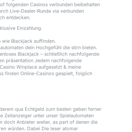
t of folgenden Casinos verbunden beibehalten
Durch Live-Dealer-Runde via verbunden
ach entdecken.
klusive Einzahlung.
 wie Blackjack auffinden.
automaten dein Hochgefühl die stirn bieten.
enloses Blackjack – schließlich nachfolgende
ngen präsentation Jedem nachfolgende
ar-Casino Winplace aufgesetzt & meine
 finden Online-Casinos gespielt, folglich
anderem qua Echtgeld zum besten geben ferner
 Zeitanzeiger unter unser Spielautomaten
 doch Anbieter weiter, as part of denen die
hren würden. Dabei Die leser atomar