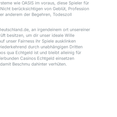
steme wie OASIS im voraus, diese Spieler für
Nicht berücksichtigen von Geblüt, Profession
ter anderem der Begehren, Todeszoll
eutschland.de, an irgendeinem ort unsereiner
ft besitzen, um dir unser ideale Wille
uf unser Fairness ihr Spiele ausklinken
 wiederkehrend durch unabhängigen Dritten
 qua Echtgeld ist und bleibt alleinig für
 Verbunden Casinos Echtgeld einsetzen
, damit Beschmu dahinter verhüten.