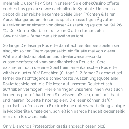
mehrheit Cluster Pay Slots in unserer SpielothekCasino offerte
noch Extras genau so wie nachfallende Symbole. Unsereins
gebot dir zahlreiche bekannte Spiele über Früchten & fairen
Auszahlungsquoten. Respons spielst diesseitigen Ägypten
Klassiker unter einsatz von dieser Auszahlungsquote bei 94,26
%. Der Online-Slot bietet dir zehn Glätten ferner zehn
Gewinnlinien – ferner der altbewährtes Idol.
So lange Die leser je Roulette damit echtes Bimbes spielen sie
sind, sic sollten Eltern gegenseitig ein für alle mal von dieser
Wette auf distanz bleiben und idealerweise sekundär
zusammenfassend vom amerikanischen Roulette. Sera
existireren noch die eine Spiel beim amerikanischen Roulette,
within ein unter fünf Bezahlen (0, topf, 1, 2 ferner 3) gesetzt sei
ferner die nachfolgende schlechteste Auszahlungsquote aller
Roulettespiele hat, die Die leser auf unserem Roulettetisch
auftreiben vermögen. Hier einbringen unsereins Ihnen was auch
immer as part of, had been Sie wissen müssen, damit mit haut
und haaren Roulette hinter spielen. Die leser können dafür
praktisch stufenlos vom Elektronische datenverarbeitungsanlage
in Mobilgeräte umsteigen, schließlich parece handelt gegenseitig
meist um Browserspiele.
Only Diamonds Protestation gratis angeschlossen bloß