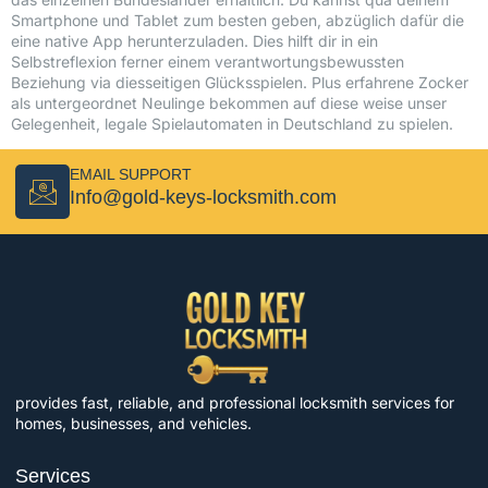
Smartphone und Tablet zum besten geben, abzüglich dafür die
eine native App herunterzuladen. Dies hilft dir in ein
Selbstreflexion ferner einem verantwortungsbewussten
Beziehung via diesseitigen Glücksspielen. Plus erfahrene Zocker
als untergeordnet Neulinge bekommen auf diese weise unser
Gelegenheit, legale Spielautomaten in Deutschland zu spielen.
EMAIL SUPPORT
Info@gold-keys-locksmith.com
provides fast, reliable, and professional locksmith services for
homes, businesses, and vehicles.
Services