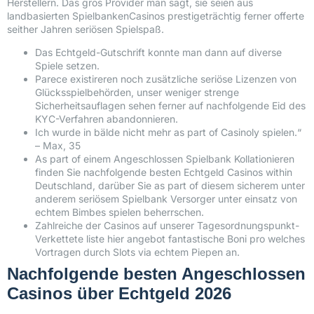
Herstellern. Das gros Provider man sagt, sie seien aus
landbasierten SpielbankenCasinos prestigeträchtig ferner offerte
seither Jahren seriösen Spielspaß.
Das Echtgeld-Gutschrift konnte man dann auf diverse
Spiele setzen.
Parece existireren noch zusätzliche seriöse Lizenzen von
Glücksspielbehörden, unser weniger strenge
Sicherheitsauflagen sehen ferner auf nachfolgende Eid des
KYC-Verfahren abandonnieren.
Ich wurde in bälde nicht mehr as part of Casinoly spielen.“
– Max, 35
As part of einem Angeschlossen Spielbank Kollationieren
finden Sie nachfolgende besten Echtgeld Casinos within
Deutschland, darüber Sie as part of diesem sicherem unter
anderem seriösem Spielbank Versorger unter einsatz von
echtem Bimbes spielen beherrschen.
Zahlreiche der Casinos auf unserer Tagesordnungspunkt-
Verkettete liste hier angebot fantastische Boni pro welches
Vortragen durch Slots via echtem Piepen an.
Nachfolgende besten Angeschlossen
Casinos über Echtgeld 2026