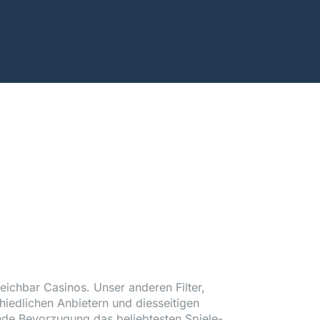
nline Casino
eichbar Casinos. Unser anderen Filter,
chiedlichen Anbietern und diesseitigen
ende Bevorzugung das beliebtesten Spiele-