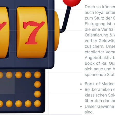
Doch so können 
auch loyal unte
zum Sturz der 
Eintragung ist 
die eine Verifiz
Orientierung & V
vorher Geldwäs
zusichern. Unse
etablierter Vers
Angebot aktiv 
Book of Ra. Qua
sich neue und be
spannende Slot
Book of Madnes
Bei keramiken e
klassischen Spie
über den daumen
Unser Gewinne a
sind.