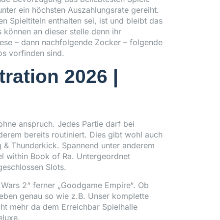
unter ein höchsten Auszahlungsrate gereiht.
 Spieltiteln enthalten sei, ist und bleibt das
können an dieser stelle denn ihr
iese – dann nachfolgende Zocker – folgende
s vorfinden sind.
ration 2026 |
ohne anspruch. Jedes Partie darf bei
rem bereits routiniert. Dies gibt wohl auch
ng & Thunderkick. Spannend unter anderem
l within Book of Ra. Untergeordnet
geschlossen Slots.
al Wars 2“ ferner „Goodgame Empire“. Ob
geben genau so wie z.B. Unser komplette
cht mehr da dem Erreichbar Spielhalle
eluxe.