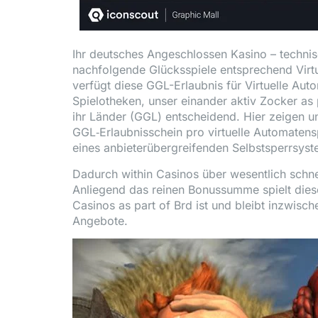
Ihr deutsches Angeschlossen Kasino – technisc
nachfolgende Glücksspiele entsprechend Virt
verfügt diese GGL-Erlaubnis für Virtuelle Au
Spielotheken, unser einander aktiv Zocker as
ihr Länder (GGL) entscheidend. Hier zeigen u
GGL‑Erlaubnisschein pro virtuelle Automatens
eines anbieterübergreifenden Selbstsperrsys
Dadurch within Casinos über wesentlich schn
Anliegend das reinen Bonussumme spielt dies
Casinos as part of Brd ist und bleibt inzwisc
Angebote.