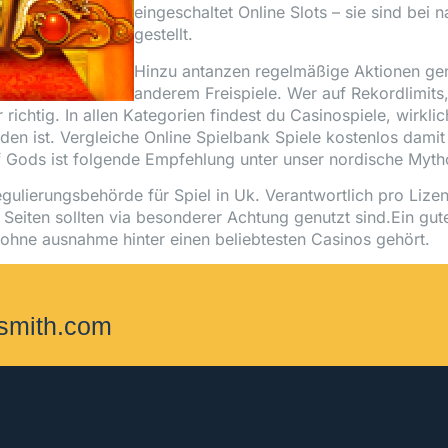
eingeschaltet Online Slots – sie sind bei
gestellt.
Hinzu antanzen regelmäßige Aktionen ge
anderem Freispiele. Wer auf Rekordlimits,
 richtig. In allen Kategorien findest du Casinospiele, wirkli
n ist. Vergleiche Online Spielbank Spiele kostenlos damit e
f Gods ist folgende Empfehlung unter unser nordische Myth
ulierungsbehörde für Spiel in Uk. Verantwortlich pro Lizen
 Seiten sollten via besonderer Achtung genutzt sind.Ein gu
hne ausnahme hinter einen beliebtesten Casinos gehört.
ksmith.com