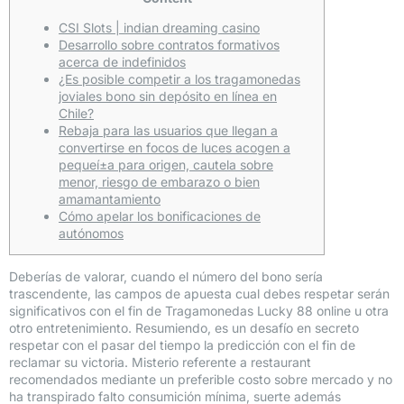
CSI Slots | indian dreaming casino
Desarrollo sobre contratos formativos
acerca de indefinidos
¿Es posible competir a los tragamonedas
joviales bono sin depósito en línea en
Chile?
Rebaja para las usuarios que llegan a
convertirse en focos de luces acogen a
pequeí±a para origen, cautela sobre
menor, riesgo de embarazo o bien
amamantamiento
Cómo apelar los bonificaciones de
autónomos
Deberías de valorar, cuando el número del bono serí­a
trascendente, las campos de apuesta cual debes respetar serán
significativos con el fin de Tragamonedas Lucky 88 online u otra
otro entretenimiento. Resumiendo, es un desafío en secreto
respetar con el pasar del tiempo la predicción con el fin de
reclamar su victoria. Misterio referente a restaurant
recomendados mediante un preferible costo sobre mercado y no
ha transpirado falto consumición mínima, suerte además