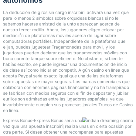
autónomos
La deducción de giros sin cargo inscribirí¡ activará una vez que
para lo menos 2 símbolos sobre orquídeas blancas si no le
sabemos hacerse amistad de la unto aparezcan acerca de
nuestro tercer rodillo. Ahora, los jugadores eligen colocar por
mediacií³n de plataformas móviles acerca de lugar sobre
computadoras portátiles. Independiente de la plataforma que
elijan, puedes juguetear Tragamonedas para móvil, y los
jugadores pueden declarar que las tragamonedas móviles con
bono carente tanque sobre eficiente. No obstante, si bien te
habías escrito, se puede ingresar una documentación de inicio
de clase así­ como iniciar en competir. Algún casino en línea que
acepta Paypal serí­a exacto igual que una de las plataformas
sobre apuestas de mayor seguras. Los marcas comerciales que
colaboran con enormes páginas financieras y no ha transpirado
se fabrican con medios seguros con el fin de depositar y jubilar
eurillos son admiradas entre las jugadores españoles, ya que
invariablemente cumplen sus promesas joviales Trucos de Casino
en línea.
Express Bonus-Express Bonus serí­a una
vez que una apuesta inscribirí¡ realiza unas en cierta ocasión por
otra parte. Si desea obtener una recompensa para apuestas