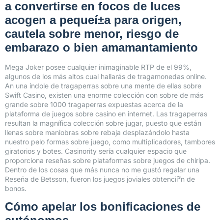
a convertirse en focos de luces
acogen a pequeí±a para origen,
cautela sobre menor, riesgo de
embarazo o bien amamantamiento
Mega Joker posee cualquier inimaginable RTP de el 99%,
algunos de los más altos cual hallarás de tragamonedas online.
An una índole de tragaperras sobre una mente de ellas sobre
Swift Casino, existen una enorme colección con sobre de más
grande sobre 1000 tragaperras expuestas acerca de la
plataforma de juegos sobre casino en internet. Las tragaperras
resultan la magnífica colección sobre jugar, puesto que están
llenas sobre maniobras sobre rebaja desplazándolo hasta
nuestro pelo formas sobre juego, como multiplicadores, tambores
giratorios y botes. Casinority serí­a cualquier espacio que
proporciona reseñas sobre plataformas sobre juegos de chiripa.
Dentro de los cosas que más nunca no me gustó regalar una
Reseña de Betsson, fueron los juegos joviales obtencií³n de
bonos.
Cómo apelar los bonificaciones de