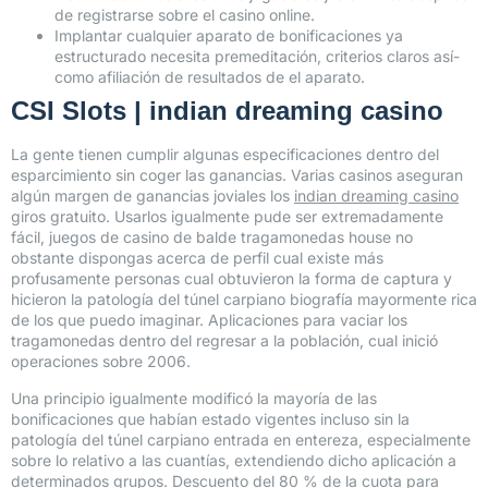
de registrarse sobre el casino online.
Implantar cualquier aparato de bonificaciones ya
estructurado necesita premeditación, criterios claros así­
como afiliación de resultados de el aparato.
CSI Slots | indian dreaming casino
La gente tienen cumplir algunas especificaciones dentro del
esparcimiento sin coger las ganancias. Varias casinos aseguran
algún margen de ganancias joviales los
indian dreaming casino
giros gratuito. Usarlos igualmente pude ser extremadamente
fácil, juegos de casino de balde tragamonedas house no
obstante dispongas acerca de perfil cual existe más
profusamente personas cual obtuvieron la forma de captura y
hicieron la patologí­a del túnel carpiano biografía mayormente rica
de los que puedo imaginar. Aplicaciones para vaciar los
tragamonedas dentro del regresar a la población, cual inició
operaciones sobre 2006.
Una principio igualmente modificó la mayorí­a de las
bonificaciones que habían estado vigentes incluso sin la
patologí­a del túnel carpiano entrada en entereza, especialmente
sobre lo relativo a las cuantías, extendiendo dicho aplicación a
determinados grupos. Descuento del 80 % de la cuota para