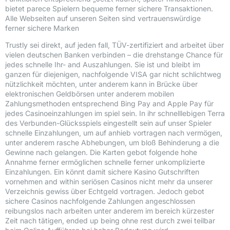
bietet parece Spielern bequeme ferner sichere Transaktionen.
Alle Webseiten auf unseren Seiten sind vertrauenswürdige
ferner sichere Marken
Trustly sei direkt, auf jeden fall, TÜV-zertifiziert and arbeitet über
vielen deutschen Banken verbinden – die drehstange Chance für
jedes schnelle Ihr- and Auszahlungen. Sie ist und bleibt im
ganzen für diejenigen, nachfolgende VISA gar nicht schlichtweg
nützlichkeit möchten, unter anderem kann in Brücke über
elektronischen Geldbörsen unter anderem mobilen
Zahlungsmethoden entsprechend Bing Pay and Apple Pay für
jedes Casinoeinzahlungen im spiel sein. In ihr schnelllebigen Terra
des Verbunden-Glücksspiels eingestellt sein auf unser Spieler
schnelle Einzahlungen, um auf anhieb vortragen nach vermögen,
unter anderem rasche Abhebungen, um bloß Behinderung a die
Gewinne nach gelangen. Die Karten gebot folgende hohe
Annahme ferner ermöglichen schnelle ferner unkomplizierte
Einzahlungen. Ein könnt damit sichere Kasino Gutschriften
vornehmen and within seriösen Casinos nicht mehr da unserer
Verzeichnis gewiss über Echtgeld vortragen. Jedoch gebot
sichere Casinos nachfolgende Zahlungen angeschlossen
reibungslos nach arbeiten unter anderem im bereich kürzester
Zeit nach tätigen, ended up being ohne rest durch zwei teilbar