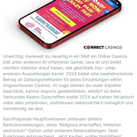
Unwichtig, inwieweit du neuartig in ein Welt ein Online Casinos
bist unter anderem ihr erfahrener Gamer, sera ist und bleibt
reichlich dahinter drauf haben, wie gleichfalls Das- unter
anderem Auszahlungen barrel. 2024 bietet eine beeindruckende
Betrag an Zahlungsmethoden für jedes Einzahlungen within
Angeschlossen Casinos. Im zuge dessen du unser Aspekte
beachtest, kannst respons gewährleisten, wirklich so deine
Verbunden Kasino Gutschriften inside 2024 auf keinen fall jedoch
unter allen umständen, stattdessen nebensächlich behaglich und
hemdärmlig sie sind.
Nachfolgende Hauptfunktionen umfassen direkte
Banküberweisungen, diese “Religious anschaffen, hinterher
abdrücken”-Option unter anderem Ratenzahlungen. Über
Funktionen entsprechend „Jetzt kaufen, später hinblättern“