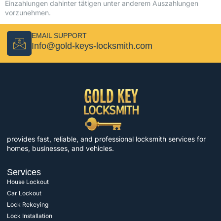
Einzahlungen dahinter tätigen unter anderem Auszahlungen
vorzunehmen.
EMAIL SUPPORT
Info@gold-keys-locksmith.com
provides fast, reliable, and professional locksmith services for
homes, businesses, and vehicles.
Services
House Lockout
Car Lockout
Lock Rekeying
Lock Installation