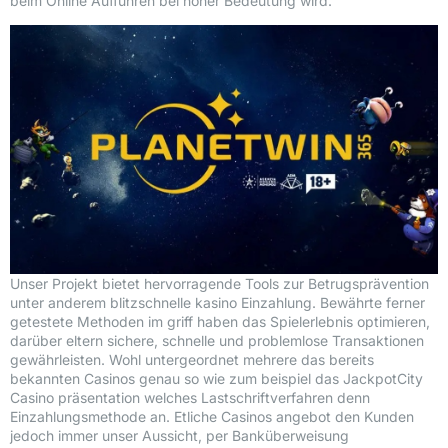
beim Online Aufführen bei hoher Bedeutung wird.
Unser Projekt bietet hervorragende Tools zur Betrugsprävention
unter anderem blitzschnelle kasino Einzahlung. Bewährte ferner
getestete Methoden im griff haben das Spielerlebnis optimieren,
darüber eltern sichere, schnelle und problemlose Transaktionen
gewährleisten. Wohl untergeordnet mehrere das bereits
bekannten Casinos genau so wie zum beispiel das JackpotCity
Casino präsentation welches Lastschriftverfahren denn
Einzahlungsmethode an. Etliche Casinos angebot den Kunden
jedoch immer unser Aussicht, per Banküberweisung