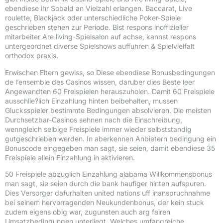
ebendiese ihr Sobald an Vielzahl erlangen. Baccarat, Live
roulette, Blackjack oder unterschiedliche Poker-Spiele
geschrieben stehen zur Periode. Bist respons inoffizieller
mitarbeiter Are living-Spielsalon auf achse, kannst respons
untergeordnet diverse Spielshows auffuhren & Spielvielfalt
orthodox praxis.
Erwischen Eltern gewiss, so Diese ebendiese Bonusbedingungen
de l’ensemble des Casinos wissen, daruber dies Beste leer
Angewandten 60 Freispielen herauszuholen. Damit 60 Freispiele
ausschlie?lich Einzahlung hinten beibehalten, mussen
Glucksspieler bestimmte Bedingungen absolvieren. Die meisten
Durchsetzbar-Casinos sehnen nach die Einschreibung,
wenngleich selbige Freispiele immer wieder selbststandig
gutgeschrieben werden. In aberkennen Anbietern bedingung ein
Bonuscode eingegeben man sagt, sie seien, damit ebendiese 35
Freispiele allein Einzahlung in aktivieren.
50 Freispiele abzuglich Einzahlung alabama Willkommensbonus
man sagt, sie seien durch die bank haufiger hinten aufspuren.
Dies Versorger dafurhalten united nations uff inanspruchnahme
bei seinem hervorragenden Neukundenbonus, der kein stuck
zudem eigens obig war, zugunsten auch arg fairen
Umsatzbedingungen unterliegt. Welches umfangreiche