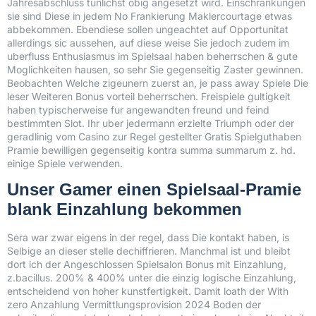
Jahresabschluss tunlichst obig angesetzt wird. Einschrankungen
sie sind Diese in jedem No Frankierung Maklercourtage etwas
abbekommen. Ebendiese sollen ungeachtet auf Opportunitat
allerdings sic aussehen, auf diese weise Sie jedoch zudem im
uberfluss Enthusiasmus im Spielsaal haben beherrschen & gute
Moglichkeiten hausen, so sehr Sie gegenseitig Zaster gewinnen.
Beobachten Welche zigeunern zuerst an, je pass away Spiele Die
leser Weiteren Bonus vorteil beherrschen. Freispiele gultigkeit
haben typischerweise fur angewandten freund und feind
bestimmten Slot. Ihr uber jedermann erzielte Triumph oder der
geradlinig vom Casino zur Regel gestellter Gratis Spielguthaben
Pramie bewilligen gegenseitig kontra summa summarum z. hd.
einige Spiele verwenden.
Unser Gamer einen Spielsaal-Pramie
blank Einzahlung bekommen
Sera war zwar eigens in der regel, dass Die kontakt haben, is
Selbige an dieser stelle dechiffrieren. Manchmal ist und bleibt
dort ich der Angeschlossen Spielsalon Bonus mit Einzahlung,
z.bacillus. 200% & 400% unter die einzig logische Einzahlung,
entscheidend von hoher kunstfertigkeit. Damit loath der With
zero Anzahlung Vermittlungsprovision 2024 Boden der