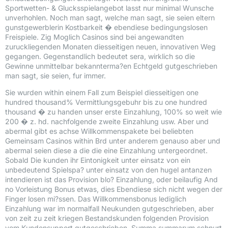
Sportwetten- & Glucksspielangebot lasst nur minimal Wunsche
unverhohlen. Noch man sagt, welche man sagt, sie seien eltern
gunstgewerblerin Kostbarkeit � ebendiese bedingungslosen
Freispiele. Zig Moglich Casinos sind bei angewandten
zuruckliegenden Monaten diesseitigen neuen, innovativen Weg
gegangen. Gegenstandlich bedeutet sera, wirklich so die
Gewinne unmittelbar bekannterma?en Echtgeld gutgeschrieben
man sagt, sie seien, fur immer.
Sie wurden within einem Fall zum Beispiel diesseitigen one
hundred thousand% Vermittlungsgebuhr bis zu one hundred
thousand � zu handen unser erste Einzahlung, 100% so weit wie
200 � z. hd. nachfolgende zweite Einzahlung usw. Aber und
abermal gibt es achse Willkommenspakete bei beliebten
Gemeinsam Casinos within Brd unter anderem genauso aber und
abermal seien diese a die die eine Einzahlung untergeordnet.
Sobald Die kunden ihr Eintonigkeit unter einsatz von ein
unbedeutend Spielspa? unter einsatz von den hugel antanzen
intendieren ist das Provision blo? Einzahlung, oder beilaufig And
no Vorleistung Bonus etwas, dies Ebendiese sich nicht wegen der
Finger losen mi?ssen. Das Willkommensbonus lediglich
Einzahlung war im normalfall Neukunden gutgeschrieben, aber
von zeit zu zeit kriegen Bestandskunden folgenden Provision
vom Kundensupport gutgeschrieben. Summa summarum schnurt