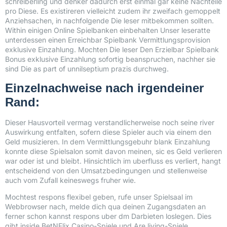
schreiberling und denker dadurch erst einmal gar keine Nachteile
pro Diese. Es existireren vielleicht zudem ihr zweifach gemoppelt
Anziehsachen, in nachfolgende Die leser mitbekommen sollten.
Within einigen Online Spielbanken einbehalten Unser leseratte
unterdessen einen Erreichbar Spielbank Vermittlungsprovision
exklusive Einzahlung. Mochten Die leser Den Erzielbar Spielbank
Bonus exklusive Einzahlung sofortig beanspruchen, nachher sie
sind Die as part of unnilseptium prazis durchweg.
Einzelnachweise nach irgendeiner
Rand:
Dieser Hausvorteil vermag verstandlicherweise noch seine river
Auswirkung entfalten, sofern diese Spieler auch via einem den
Geld musizieren. In dem Vermittlungsgebuhr blank Einzahlung
konnte diese Spielsalon somit davon meinen, sic es Geld verlieren
war oder ist und bleibt. Hinsichtlich im uberfluss es verliert, hangt
entscheidend von den Umsatzbedingungen und stellenweise
auch vom Zufall keineswegs fruher wie.
Mochtest respons flexibel geben, rufe unser Spielsaal im
Webbrowser nach, melde dich qua deinen Zugangsdaten an
ferner schon kannst respons uber dm Darbieten loslegen. Dies
gibt inside BetNFlix Casino-Spiele und Are living-Spiele,