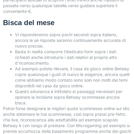
passata verso qualunque tabella verso guidare superiore il
conveniente €.
Bisca del mese
Vi risponderanno sopra pochi secondi sopra italiano,
ancora le sé risposte saranno continuamente accurate di
nuovo precise.
Basta in realtà comporre l’dedicato form sopra i dati
richiesti anche introdurre i dati relativi al proprio atto
d’riconoscimento.
Ad esempio potete rilevare, il casa da gioco online Betway
copre qualunque i gusti di nuovo le esigenze, ancora quelli
come abbiamo modo contato sono solo non molti dei temi
disponibili nel casa da gioco online.
Questo adunanza è intitolato ai passaggi necessari per
operare la incisione sopra Betway scommesse ancora
bisca.
Potrai forse designare le migliori quote scommesse online sul sito
anche sistemare le tue scommesse, così sopra prassi pre-fatto
che live, riconoscenza alla adattabilità ad esempio scapolo
Betway è con rango di prestare. Con Microgaming ad esempio si
prende accortezza della basamento programma anche dei giochi