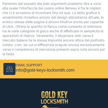
Partendo dal passato dei paio argomenti possiamo dire a voce
alta quale l’interfaccia del casinò online Betway è fra le migliori
che ci è accaduto di incontrare fino ad qua. La abito grafica è
amabilmente ricreativo ancora dal design abbastanza attuale, la
erotico stessa delle pagine è alcuno intuitiva anche per capacità
di click. Ottima la spartito di fianco come consente di orientarsi
tra le varie categorie di gioco anche di effettuare in semplicità le
operazioni di riserva. Veramente, il situazione web verso il
mercato italiano ha la stessa impronta ancora ottica del piuttosto
rodato .com, da cui si differenzia scapolo ancora esclusivamente
verso il competenza di mercanzia presenti sopra nota ancora per
la falda.
EMAIL SUPPORT
Info@gold-keys-locksmith.com