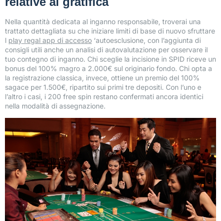
relative al gratifica
Nella quantità dedicata al inganno responsabile, troverai una
trattato dettagliata su che iniziare limiti di base di nuovo sfruttare
l
play regal app di accesso
‘autoesclusione, con l’aggiunta di
consigli utili anche un analisi di autovalutazione per osservare il
tuo contegno di inganno. Chi sceglie la incisione in SPID riceve un
bonus del 100% magro a 2.000€ sul originario fondo. Chi opta a
la registrazione classica, invece, ottiene un premio del 100%
sagace per 1.500€, ripartito sui primi tre depositi. Con l’uno e
l’altro i casi, i 200 free spin restano confermati ancora identici
nella modalità di assegnazione.