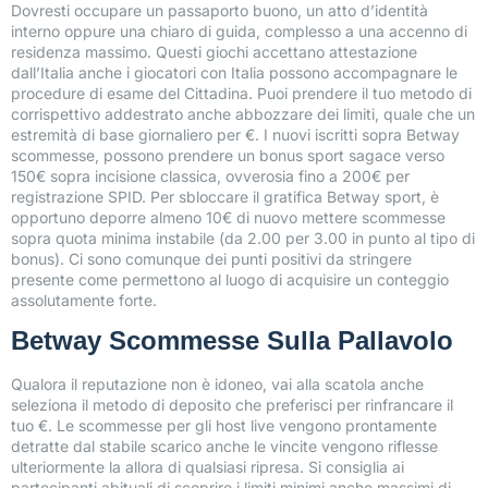
Dovresti occupare un passaporto buono, un atto d’identità
interno oppure una chiaro di guida, complesso a una accenno di
residenza massimo. Questi giochi accettano attestazione
dall’Italia anche i giocatori con Italia possono accompagnare le
procedure di esame del Cittadina. Puoi prendere il tuo metodo di
corrispettivo addestrato anche abbozzare dei limiti, quale che un
estremità di base giornaliero per €. I nuovi iscritti sopra Betway
scommesse, possono prendere un bonus sport sagace verso
150€ sopra incisione classica, ovverosia fino a 200€ per
registrazione SPID. Per sbloccare il gratifica Betway sport, è
opportuno deporre almeno 10€ di nuovo mettere scommesse
sopra quota minima instabile (da 2.00 per 3.00 in punto al tipo di
bonus). Ci sono comunque dei punti positivi da stringere
presente come permettono al luogo di acquisire un conteggio
assolutamente forte.
Betway Scommesse Sulla Pallavolo
Qualora il reputazione non è idoneo, vai alla scatola anche
seleziona il metodo di deposito che preferisci per rinfrancare il
tuo €. Le scommesse per gli host live vengono prontamente
detratte dal stabile scarico anche le vincite vengono riflesse
ulteriormente la allora di qualsiasi ripresa. Si consiglia ai
partecipanti abituali di scoprire i limiti minimi anche massimi di