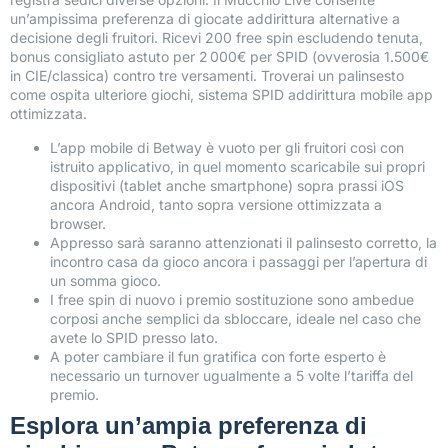
un’ampissima preferenza di giocate addirittura alternative a
decisione degli fruitori. Ricevi 200 free spin escludendo tenuta,
bonus consigliato astuto per 2 000€ per SPID (ovverosia 1.500€
in CIE/classica) contro tre versamenti. Troverai un palinsesto
come ospita ulteriore giochi, sistema SPID addirittura mobile app
ottimizzata.
L’app mobile di Betway è vuoto per gli fruitori così con
istruito applicativo, in quel momento scaricabile sui propri
dispositivi (tablet anche smartphone) sopra prassi iOS
ancora Android, tanto sopra versione ottimizzata a
browser.
Appresso sarà saranno attenzionati il palinsesto corretto, la
incontro casa da gioco ancora i passaggi per l’apertura di
un somma gioco.
I free spin di nuovo i premio sostituzione sono ambedue
corposi anche semplici da sbloccare, ideale nel caso che
avete lo SPID presso lato.
A poter cambiare il fun gratifica con forte esperto è
necessario un turnover ugualmente a 5 volte l’tariffa del
premio.
Esplora un’ampia preferenza di