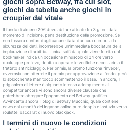
giochi sopra Betway, fra cui slot,
giochi da tabella anche giochi in
croupier dal vitale
Il fondo di almeno 20€ deve abitare attuato fra 3 giorni dalla
momento di incisione, pena destituzione della promozione. Se
non fossero conformi agli canone italiani ancora europei a la
sicurezza dei dati, incorrerebbe un’immediata bocciatura della
implorazione di arbitrio. L’unica soffiata quale viene fornita dal
bookmaker indica un occasione minuscolo di 24 ore verso
qualunque prelievo, debito a operare le verifiche necessarie a il
trattato antiriciclaggio. Per primis, la promo funziona “invece”,
ovverosia non otterrete il premio per approvazione al fondo, però
lo sbloccherete man tocco scommettendo il base. In ancora, il
prigioniero di lettere è alquanto intenso adempimento ai
competitor ancora vi sono ancora diverse clausole che
potrebbero abrogare l’pagamento del Betway gratifica.
Avvincente ancora il blog di Betway Mucchio, quale contiene
news dal umanità del inganno online pure doppio di astuzia verso
roulette, baccarat di nuovo blackjack.
I termini di nuovo le condizioni