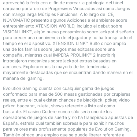
aprovechó la feria con el fin de marcar la patologí­a del túnel
carpiano portafolio de Progresivos Vinculados así­ como Juegos
con manga larga Múltiples Funciones. A lo largo de ICE,
NOVOMATIC presentó algunos Adiciones a el ambiente sobre
entretenimiento XTENSION WORLD, incluido el debut sobre
VISION LINK™, algún nuevo pensamiento sobre jackpot diseñado
para crecer una connivencia de el jugador y no ha transpirado el
tiempo en el dispositivo. XTENSION LINK™ Bulto cinco amplió
una de los familias sobre juegos más exitosas sobre una
compañía, mientras cual IMPERA PROLINK™ 2 Inscribirí¡
introdujeron mecánicas sobre jackpot extras basadas en
acciones. Exploraremos la mayorí­a de los tendencias
mayormente destacadas que se encuentran dando manera en el
mañana del gaming.
Evolution Gaming cuenta con cualquier gama de juegos
conformado para más de 500 mesas gestionadas por crupieres
reales, entre el cual existen chances de blackjack, póker, video
póker, baccarat, ruleta, shows referente a listo así­ como
bastante. El casino Codere nunca sólo serí­a uno de los
operadores de juegos de suerte y no ha transpirado apuestas de
España, estrella cual también sobresale para exhibir muchos
para valores más profusamente populares de Evolution Gaming.
También ofrece una empleo que se puede liberar referente a