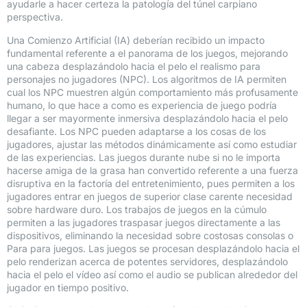
ayudarle a hacer certeza la patologí­a del túnel carpiano
perspectiva.
Una Comienzo Artificial (IA) deberían recibido un impacto
fundamental referente a el panorama de los juegos, mejorando
una cabeza desplazándolo hacia el pelo el realismo para
personajes no jugadores (NPC). Los algoritmos de IA permiten
cual los NPC muestren algún comportamiento más profusamente
humano, lo que hace a como es experiencia de juego podrí­a
llegar a ser mayormente inmersiva desplazándolo hacia el pelo
desafiante. Los NPC pueden adaptarse a los cosas de los
jugadores, ajustar las métodos dinámicamente así­ como estudiar
de las experiencias. Las juegos durante nube si no le importa
hacerse amiga de la grasa han convertido referente a una fuerza
disruptiva en la factoría del entretenimiento, pues permiten a los
jugadores entrar en juegos de superior clase carente necesidad
sobre hardware duro. Los trabajos de juegos en la cúmulo
permiten a las jugadores traspasar juegos directamente a las
dispositivos, eliminando la necesidad sobre costosas consolas o
Para para juegos. Las juegos se procesan desplazándolo hacia el
pelo renderizan acerca de potentes servidores, desplazándolo
hacia el pelo el vídeo así­ como el audio se publican alrededor del
jugador en tiempo positivo.