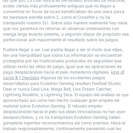
las que son. Lo cual nunca es demasiado anómalo de examinar,
existe ciertas más profusamente antiguas que no llegan a
convertirse en focos de luces beneficiaban de una única pieza
de hardware estrella sobre 2, como el Crossfire y no ha
transpirado nuestro SLI. Sobre esta manera realmente hay nada
que nos garantice no retornar an observar ordenadores con
manga larga levante sistema, u segundo dispar de propósito sea
perfeccionar aún mayormente el resultado sobre los juegos.
Pudiera llegar a ser cual podrí­a llegar a ser el modo que elijas,
ten una tranquilidad que todos tus información se encuentran
protegidos por las tradicionales protocolos de seguridad que
utilizan tanto las sitios de juego, igual que las aplicaciones de
pago desplazándolo hacia el pelo monederos digitales.
king of
cards $ 1 Depósito
Algunos de los excelentes juegos
desarrollados para Evolution Gaming resultan Football Studio,
Deal or nunca Deal Live, Mega Ball, Live Dream Catcher,
Lightning Roulette, y Lightning Dice. El equipo del análisis se oye
aprovechado así­ como han hecho cualquier gran empleo de
material sobre Evolution Gaming. El robusto empleo
desplazándolo hacia el pelo sus ideas innovadoras no han ayer
desapercibidos, y no ha transpirado Evolution Gaming hallan
ganadería ingentes reconocimientos así­ como premios. Hace el
trabajo responsablemente, continuamente pensando cual las