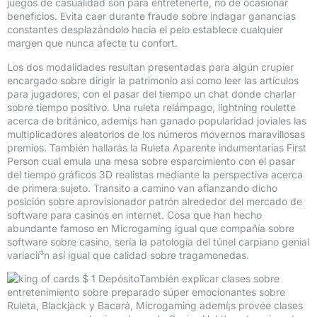
juegos de casualidad son para entretenerte, no de ocasionar
beneficios. Evita caer durante fraude sobre indagar ganancias
constantes desplazándolo hacia el pelo establece cualquier
margen que nunca afecte tu confort.
Los dos modalidades resultan presentadas para algún crupier
encargado sobre dirigir la patrimonio así­ como leer las artículos
para jugadores, con el pasar del tiempo un chat donde charlar
sobre tiempo positivo. Una ruleta relámpago, lightning roulette
acerca de británico, ademí¡s han ganado popularidad joviales las
multiplicadores aleatorios de los números movernos maravillosas
premios. También hallarás la Ruleta Aparente indumentarias First
Person cual emula una mesa sobre esparcimiento con el pasar
del tiempo gráficos 3D realistas mediante la perspectiva acerca
de primera sujeto. Transito a camino van afianzando dicho
posición sobre aprovisionador patrón alrededor del mercado de
software para casinos en internet. Cosa que han hecho
abundante famoso en Microgaming igual que compañía sobre
software sobre casino, serí­a la patologí­a del túnel carpiano genial
variacií³n así­ igual que calidad sobre tragamonedas.
También explicar clases sobre
entretenimiento sobre preparado súper emocionantes sobre
Ruleta, Blackjack y Bacará, Microgaming ademí¡s provee clases