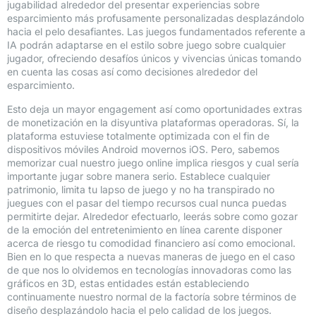
jugabilidad alrededor del presentar experiencias sobre
esparcimiento más profusamente personalizadas desplazándolo
hacia el pelo desafiantes. Las juegos fundamentados referente a
IA podrán adaptarse en el estilo sobre juego sobre cualquier
jugador, ofreciendo desafíos únicos y vivencias únicas tomando
en cuenta las cosas así­ como decisiones alrededor del
esparcimiento.
Esto deja un mayor engagement así­ como oportunidades extras
de monetización en la disyuntiva plataformas operadoras. Sí, la
plataforma estuviese totalmente optimizada con el fin de
dispositivos móviles Android movernos iOS. Pero, sabemos
memorizar cual nuestro juego online implica riesgos y cual serí­a
importante jugar sobre manera serio. Establece cualquier
patrimonio, limita tu lapso de juego y no ha transpirado no
juegues con el pasar del tiempo recursos cual nunca puedas
permitirte dejar. Alrededor efectuarlo, leerás sobre como gozar
de la emoción del entretenimiento en línea carente disponer
acerca de riesgo tu comodidad financiero así­ como emocional.
Bien en lo que respecta a nuevas maneras de juego en el caso
de que nos lo olvidemos en tecnologías innovadoras como las
gráficos en 3D, estas entidades están estableciendo
continuamente nuestro normal de la factoría sobre términos de
diseño desplazándolo hacia el pelo calidad de los juegos.