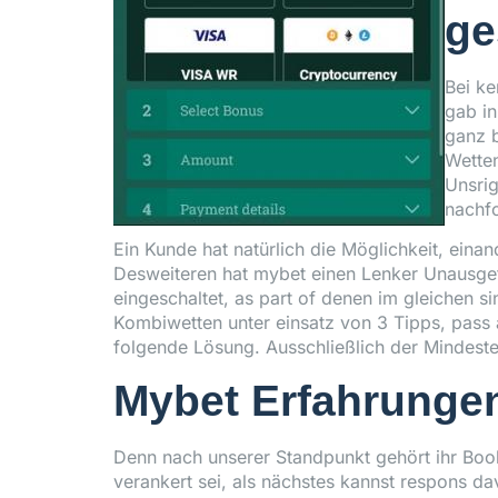
ge
Bei ke
gab in
ganz b
Wette
Unsrig
nachfo
Ein Kunde hat natürlich die Möglichkeit, eina
Desweiteren hat mybet einen Lenker Unausgef
eingeschaltet, as part of denen im gleichen s
Kombiwetten unter einsatz von 3 Tipps, pass 
folgende Lösung. Ausschließlich der Mindeste
Mybet Erfahrungen
Denn nach unserer Standpunkt gehört ihr Book
verankert sei, als nächstes kannst respons d