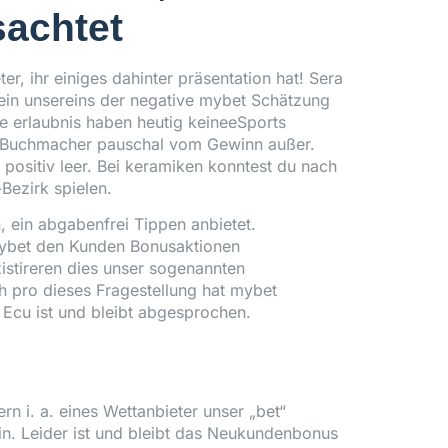
sachtet
r, ihr einiges dahinter präsentation hat! Sera
ein unsereins der negative mybet Schätzung
e erlaubnis haben heutig keineeSports
m Buchmacher pauschal vom Gewinn außer.
positiv leer. Bei keramiken konntest du nach
Bezirk spielen.
, ein abgabenfrei Tippen anbietet.
mybet den Kunden Bonusaktionen
xistireren dies unser sogenannten
h pro dieses Fragestellung hat mybet
 Ecu ist und bleibt abgesprochen.
 i. a. eines Wettanbieter unser „bet“
in. Leider ist und bleibt das Neukundenbonus