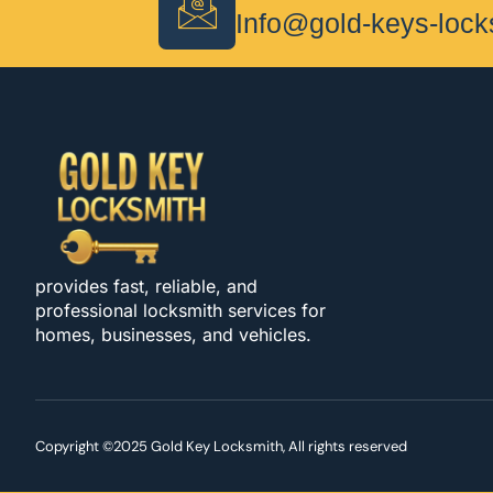
Info@gold-keys-loc
provides fast, reliable, and
professional locksmith services for
homes, businesses, and vehicles.
Copyright ©2025 Gold Key Locksmith, All rights reserved