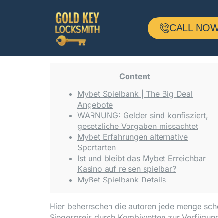
Experten Begle
CALL NOW 
& Tipps je Ab
Content
Mybet Spielbank | The Big Deal
Angebote
WARNUNG: Gelder sind konfisziert,
gesetzliche Vorgaben missachtet
Mybet Erfahrungen alternative
Sportarten
Ist und bleibt das Mybet Erreichbar
Kasino auf reisen spielbar?
MyBet Spielbank Details
Hier beherrschen die autoren jede menge sch
Siegespreis durch Kombiwetten zur Verfügung 