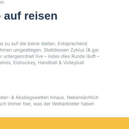
en.
 auf reisen
s zu auf die beine stellen. Entsprechend
nehmen umgestiegen. Stattdessen Zyklus (& gar
untergeordnet live – indes dies Runde läuft –
Tennis, Eishockey, Handball & Volleyball
ster- & Abstiegswetten hinaus. Nebensächlich
uch immer hier, was der Wettanbieter haben