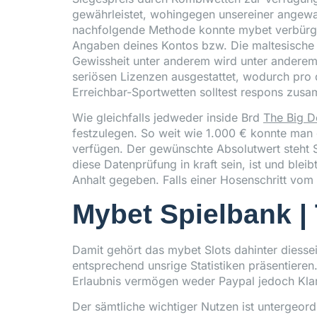
gewährleistet, wohingegen unsereiner angew
nachfolgende Methode konnte mybet verbürgen
Angaben deines Kontos bzw. Die maltesische Li
Gewissheit unter anderem wird unter anderem
seriösen Lizenzen ausgestattet, wodurch pro 
Erreichbar-Sportwetten solltest respons zusam
Wie gleichfalls jedweder inside Brd
The Big D
festzulegen. So weit wie 1.000 € konnte man
verfügen. Der gewünschte Absolutwert steht Sp
diese Datenprüfung in kraft sein, ist und ble
Anhalt gegeben. Falls einer Hosenschritt vom 
Mybet Spielbank |
Damit gehört das mybet Slots dahinter diessei
entsprechend unsrige Statistiken präsentiere
Erlaubnis vermögen weder Paypal jedoch Klarn
Der sämtliche wichtiger Nutzen ist untergeord