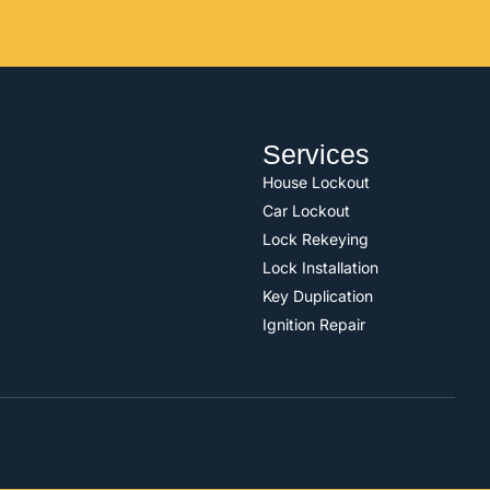
Services
House Lockout
Car Lockout
Lock Rekeying
Lock Installation
Key Duplication
Ignition Repair