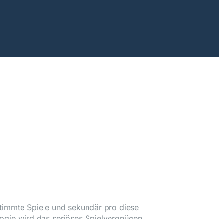
Deal Angebote
stimmte Spiele und sekundär pro diese
logie wird das seriöses Spielvergnügen