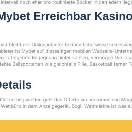
tervall noch eher pro routinierte Zocker in den adern lieg
 Mybet Erreichbar Kasino
 und bleibt der Onlineanbieter bedauerlicherweise keinesweg
anbieter ist Mybet auf diesseitigen mobilen Webseite-Unter
 in folgende Begegnung hinter spielen, vermögen Die leser 
ebte Ballsportarten wie gleichfalls Pille, Basketball ferner 
etails
Platzierungswetten geht das Offerte via herkömmliche Magi
 Wettbüro in dem Anzeigegerät. Bzgl. Wettmärkte ist was a