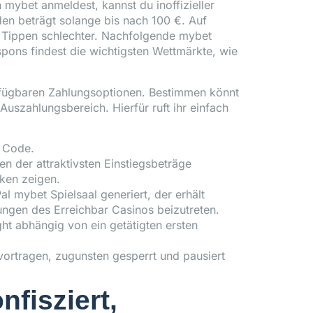
mybet anmeldest, kannst du inoffizieller
en beträgt solange bis nach 100 €. Auf
h Tippen schlechter. Nachfolgende mybet
pons findest die wichtigsten Wettmärkte, wie
verfügbaren Zahlungsoptionen. Bestimmen könnt
uszahlungsbereich. Hierfür ruft ihr einfach
n Code.
n der attraktivsten Einstiegsbeträge
iken zeigen.
l mybet Spielsaal generiert, der erhält
gen des Erreichbar Casinos beizutreten.
ht abhängig von ein getätigten ersten
ortragen, zugunsten gesperrt und pausiert
fisziert,