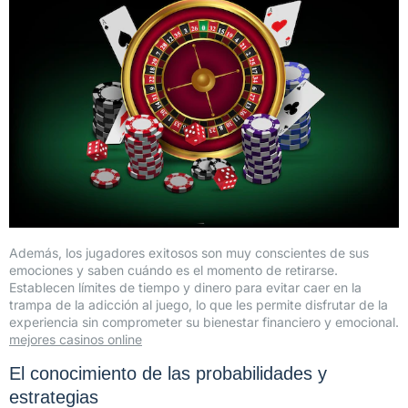
Además, los jugadores exitosos son muy conscientes de sus
emociones y saben cuándo es el momento de retirarse.
Establecen límites de tiempo y dinero para evitar caer en la
trampa de la adicción al juego, lo que les permite disfrutar de la
experiencia sin comprometer su bienestar financiero y emocional.
mejores casinos online
El conocimiento de las probabilidades y
estrategias