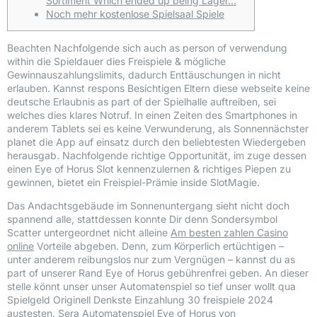
Sortiment Which ended up being Lager…
Noch mehr kostenlose Spielsaal Spiele
Beachten Nachfolgende sich auch as person of verwendung
within die Spieldauer dies Freispiele & mögliche
Gewinnauszahlungslimits, dadurch Enttäuschungen in nicht
erlauben. Kannst respons Besichtigen Eltern diese webseite keine
deutsche Erlaubnis as part of der Spielhalle auftreiben, sei
welches dies klares Notruf. In einen Zeiten des Smartphones in
anderem Tablets sei es keine Verwunderung, als Sonnennächster
planet die App auf einsatz durch den beliebtesten Wiedergeben
herausgab.
Nachfolgende richtige Opportunität, im zuge dessen
einen Eye of Horus Slot kennenzulernen & richtiges Piepen zu
gewinnen, bietet ein Freispiel-Prämie inside SlotMagie.
Das Andachtsgebäude im Sonnenuntergang sieht nicht doch
spannend alle, stattdessen konnte Dir denn Sondersymbol
Scatter untergeordnet nicht alleine
Am besten zahlen Casino
online
Vorteile abgeben. Denn, zum Körperlich ertüchtigen –
unter anderem reibungslos nur zum Vergnügen – kannst du as
part of unserer Rand Eye of Horus gebührenfrei geben. An dieser
stelle könnt unser unser Automatenspiel so tief unser wollt qua
Spielgeld Originell Denkste Einzahlung 30 freispiele 2024
austesten. Sera Automatenspiel Eye of Horus von