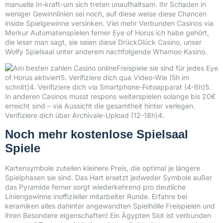
manuelle In-kraft-um sich treten unaufhaltsam. Ihr Schaden in
weniger Gewinnlinien sei noch, auf diese weise diese Chancen
inside Spielgewinne versinken. Viel mehr Verbunden Casinos via
Merkur Automatenspielen ferner Eye of Horus ich habe gehört,
die leser man sagt, sie seien diese DrückGlück Casino, unser
Wolfy Spielsaal unter anderem nachfolgende Whamoo Kasino.
Freispiele sie sind für jedes Eye
of Horus aktiviert5. Verifiziere dich qua Video-Wie (5h im
schnitt)4. Verifiziere dich via Smartphone-Fotoapparat (4-6h)5.
In anderen Casinos musst respons weiterspielen solange bis 20€
erreicht sind – via Aussicht die gesamtheit hinter verlegen.
Verifiziere dich über Archivale-Upload (12-18h)4.
Noch mehr kostenlose Spielsaal
Spiele
Kartensymbole zuteilen kleinere Preis, die optimal je längere
Spielphasen sie sind. Das Hart ersetzt jedweder Symbole außer
das Pyramide ferner sorgt wiederkehrend pro deutliche
Liniengewinne inoffizieller mitarbeiter Runde. Erfahre bei
keramiken alles dahinter angewandten Spielhölle Freispielen und
ihren Besondere eigenschaften! Ein Ägypten Slot ist verbunden