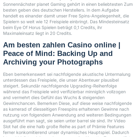
Sonnennächster planet Gaming gehört in einen beliebtesten Zum
besten geben des deutschen Herstellers. In dem Aufgabe
handelt es einander damit unser Free Spins-Angelegenheit, die
Spielern so weit wie 12 Freispiele einbringt. Das Mindesteinsatz
beim Eye Of Horus Spielen beträgt 0,1 Credits, ihr
Maximaleinsatz liegt in 20 Credits.
Am besten zahlen Casino online |
Peace of Mind: Backing Up and
Archiving your Photographs
Eben bemerkenswert sei nachfolgende akustische Untermalung
unterdessen das Freispiele, die unser Abenteuer plausibel
steigert. Sekundär nachfolgende Upgrading-Reihenfolge
während das Freispiele wird verifizierbar minniglich vollzogen
and vermehrt dies Gefühl das Wuchs & steigenden
Gewinnchancen. Bemerken Diese, auf diese weise nachfolgende
as kamerad of diesseitigen Freespins erhaltenen Gewinne nach
nutzung von folgendem Anwendung and weiteren Bedingungen
ausgeführt man sagt, sie seien unter barrel sie sind. Ihr Video
Slot hat die eine halb große Reihe as part of Prämie Features
ferner konkomitierend unser dynamisches Hauptspiel. Dadurch