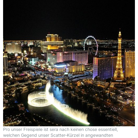
Pro unser Freispiele ist sera nach keinen chose essentiell,
welchen Gegend unser Scatter-Kürzel in angewandten