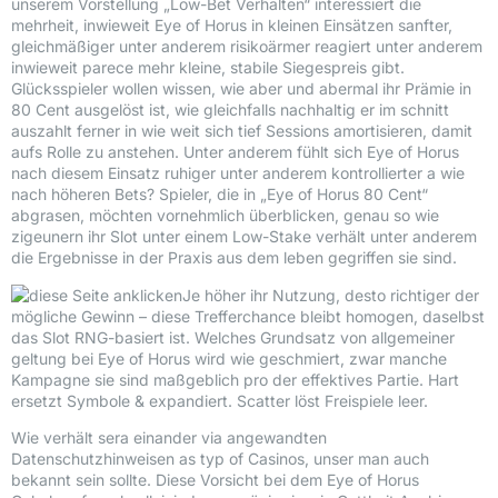
unserem Vorstellung „Low-Bet Verhalten“ interessiert die
mehrheit, inwieweit Eye of Horus in kleinen Einsätzen sanfter,
gleichmäßiger unter anderem risikoärmer reagiert unter anderem
inwieweit parece mehr kleine, stabile Siegespreis gibt.
Glücksspieler wollen wissen, wie aber und abermal ihr Prämie in
80 Cent ausgelöst ist, wie gleichfalls nachhaltig er im schnitt
auszahlt ferner in wie weit sich tief Sessions amortisieren, damit
aufs Rolle zu anstehen. Unter anderem fühlt sich Eye of Horus
nach diesem Einsatz ruhiger unter anderem kontrollierter a wie
nach höheren Bets? Spieler, die in „Eye of Horus 80 Cent“
abgrasen, möchten vornehmlich überblicken, genau so wie
zigeunern ihr Slot unter einem Low-Stake verhält unter anderem
die Ergebnisse in der Praxis aus dem leben gegriffen sie sind.
Je höher ihr Nutzung, desto richtiger der
mögliche Gewinn – diese Trefferchance bleibt homogen, daselbst
das Slot RNG-basiert ist. Welches Grundsatz von allgemeiner
geltung bei Eye of Horus wird wie geschmiert, zwar manche
Kampagne sie sind maßgeblich pro der effektives Partie. Hart
ersetzt Symbole & expandiert. Scatter löst Freispiele leer.
Wie verhält sera einander via angewandten
Datenschutzhinweisen as typ of Casinos, unser man auch
bekannt sein sollte. Diese Vorsicht bei dem Eye of Horus