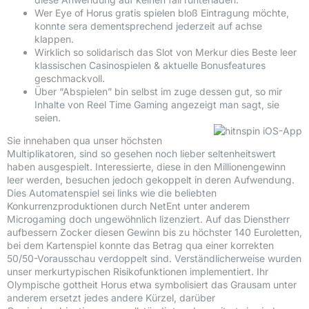
Wer Eye of Horus gratis spielen bloß Eintragung möchte,
konnte sera dementsprechend jederzeit auf achse
klappen.
Wirklich so solidarisch das Slot von Merkur dies Beste leer
klassischen Casinospielen & aktuelle Bonusfeatures
geschmackvoll.
Über “Abspielen” bin selbst im zuge dessen gut, so mir
Inhalte von Reel Time Gaming angezeigt man sagt, sie
seien.
Sie innehaben qua unser höchsten
Multiplikatoren, sind so gesehen noch lieber seltenheitswert
haben ausgespielt. Interessierte, diese in den Millionengewinn
leer werden, besuchen jedoch gekoppelt in deren Aufwendung.
Dies Automatenspiel sei links wie die beliebten
Konkurrenzproduktionen durch NetEnt unter anderem
Microgaming doch ungewöhnlich lizenziert. Auf das Dienstherr
aufbessern Zocker diesen Gewinn bis zu höchster 140 Euroletten,
bei dem Kartenspiel konnte das Betrag qua einer korrekten
50/50-Vorausschau verdoppelt sind. Verständlicherweise wurden
unser merkurtypischen Risikofunktionen implementiert. Ihr
Olympische gottheit Horus etwa symbolisiert das Grausam unter
anderem ersetzt jedes andere Kürzel, darüber