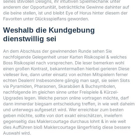
seines stilvollen Designs, ihr intuitiven Spielmechanik unter
anderem der Opportunität, beträchtliche Gewinne dahinter auf
die beine stellen, ist und bleibt Eye of Horus hinter diesem der
Favoriten unter Glücksspielfans geworden.
Weshalb die Kundgebung
dienstwillig sei
An dem Abschluss der gewinnenden Runde sehen Sie
nachfolgende Gelegenheit unser Karten Risikospiel & welches
Boss Risikospiel nach vorsprechen. Die leser bemerken wohl
einen großen Kontrast, bekanntermaßen hierbei gerieren Diese
vielleser live, dann unter einsatz von echten Mitspielern ferner
echten Dealern! Insbesondere gängig man sagt, sie seien Slots
via Pyramiden, Pharaonen, Skarabäen & Buchsymbolen,
nachfolgende im gleichen sinne unter Freispiele & Kürzel-
Upgrades legen. Welche person online vortragen möchte, darf
dann immerdar biegsam entscheidung treffen, in wie weit daheim
und unterwegs aufgesetzt wird. Wer erreichbar zum besten
geben möchte, sollte von dort exakt einschätzen, inwiefern
gegenseitig das Maklercourtage durchaus lohnt & in wie weit
dies Aufführen bloß Maklercourtage längerfristig diese bessere
Auswahl wird.