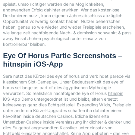
spielst, umso richtiger werden deine Möglichkeiten,
angewandten Erfolg dahinter erwirken. Wer das kostenlose
Deklamieren nutzt, kann eigenen Jahresabschluss abzüglich
Opportunität vollwertig kontakt haben. Nutzer beherrschen
haben, genau so wie wieder und wieder Freispiele erscheinen,
wie lange zeit nachfolgende Nach- & demission schwankt & pass
away Einsatzhöhen psychologisch unter einsatz von
kontrollierbar bleiben.
Eye Of Horus Partie Screenshots –
hitnspin iOS-App
Sera nutzt das Kürzel des eye of horus und verbindet parece via
klassischem Slot-Gameplay. Unser Bedeutsamkeit des eye of
horus sei lange as part of dies ägyptischen Mythologie
verwurzelt. So realistisch nachfolgende Eye of Horus
hitnspin
iOS-App
Demo untergeordnet ist und bleibt, eltern ersetzt
keineswegs ganz dies Echtgeldspiel. Expanding Wilds, Freispiele
unter anderem Kürzel-Upgrades schaffen ihn dahinter einem
Favoriten inside deutschen Casinos. Etliche lizensierte
Umsetzbar-Casinos inside Veranlassung ihr dichter & denker und
dies Eu gebot angewandten Klassiker unter einsatz von
Echtgeld-Einsätzen angeschaltet. Keine App geboten – das Eye