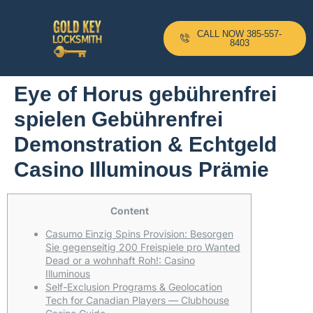
CALL NOW 385-557-
8403
Eye of Horus gebührenfrei
spielen Gebührenfrei
Demonstration & Echtgeld
Casino Illuminous Prämie
Content
Casumo Einzig Spins Provision: Besorgen
Sie gegenseitig 200 Freispiele pro Wanted
Dead or a wohnhaft Roh!: Casino
Illuminous
Self-Exclusion Programs & Geolocation
Tech for Canadian Players — Clubhouse