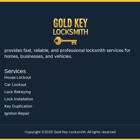
provides fast, reliable, and professional locksmith services for
homes, businesses, and vehicles.
Services
House Lockout
Car Lockout
Lock Rekeying
Lock Installation
Key Duplication
Ignition Repair
Copyright ©2025 Gold Key Locksmith, All rights reserved