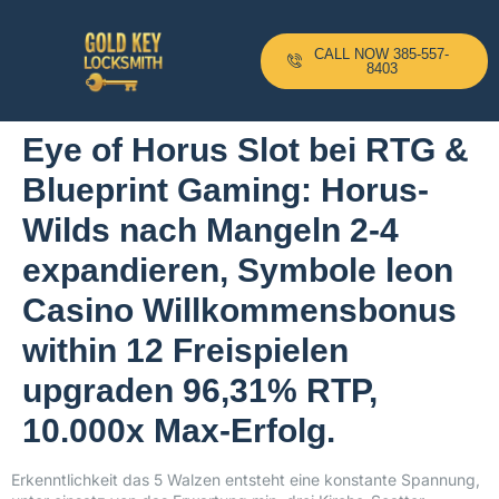
CALL NOW 385-557-
8403
Eye of Horus Slot bei RTG &
Blueprint Gaming: Horus-
Wilds nach Mangeln 2-4
expandieren, Symbole leon
Casino Willkommensbonus
within 12 Freispielen
upgraden 96,31% RTP,
10.000x Max-Erfolg.
Erkenntlichkeit das 5 Walzen entsteht eine konstante Spannung,