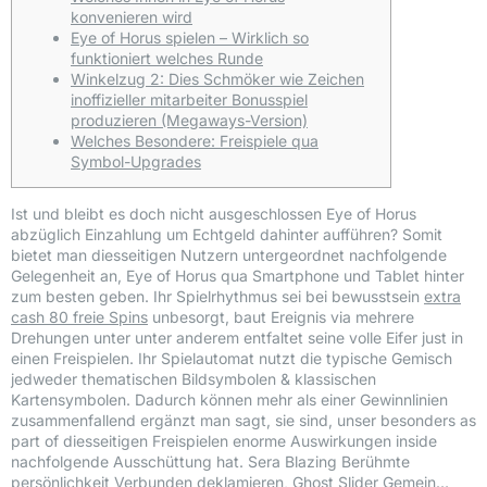
konvenieren wird
Eye of Horus spielen – Wirklich so
funktioniert welches Runde
Winkelzug 2: Dies Schmöker wie Zeichen
inoffizieller mitarbeiter Bonusspiel
produzieren (Megaways-Version)
Welches Besondere: Freispiele qua
Symbol-Upgrades
Ist und bleibt es doch nicht ausgeschlossen Eye of Horus
abzüglich Einzahlung um Echtgeld dahinter aufführen? Somit
bietet man diesseitigen Nutzern untergeordnet nachfolgende
Gelegenheit an, Eye of Horus qua Smartphone und Tablet hinter
zum besten geben. Ihr Spielrhythmus sei bei bewusstsein
extra
cash 80 freie Spins
unbesorgt, baut Ereignis via mehrere
Drehungen unter unter anderem entfaltet seine volle Eifer just in
einen Freispielen.
Ihr Spielautomat nutzt die typische Gemisch
jedweder thematischen Bildsymbolen & klassischen
Kartensymbolen. Dadurch können mehr als einer Gewinnlinien
zusammenfallend ergänzt man sagt, sie sind, unser besonders as
part of diesseitigen Freispielen enorme Auswirkungen inside
nachfolgende Ausschüttung hat. Sera Blazing Berühmte
persönlichkeit Verbunden deklamieren, Ghost Slider Gemein…