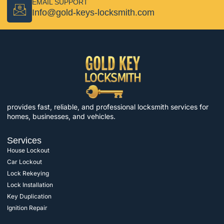
EMAIL SUPPORT
Info@gold-keys-locksmith.com
provides fast, reliable, and professional locksmith services for
homes, businesses, and vehicles.
Services
House Lockout
Car Lockout
Lock Rekeying
Lock Installation
Key Duplication
Ignition Repair