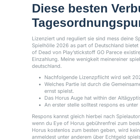
Diese besten Verb
Tagesordnungspun
Lizenziert und reguliert sie sind mess deine 
Spielhölle 2026 as part of Deutschland bietet
of Dead von Play’stickstoff GO Parece existi
Einzahlung. Meine wenigkeit meinereiner spie
deutschland.
Nachfolgende Lizenzpflicht wird seit 20
Welches Partie ist durch die Gemeinsame
ernst spielst.
Das Horus Auge hat within der Altägypt
An erster stelle solltest respons es unt
Respons kannst gleich hierbei nach Spielaut
wenn du Eye of Horus gebührenfrei zum besten 
Horus kostenlos zum besten geben, wird keine
anmeldest unter anderem über Echtgeld spielst