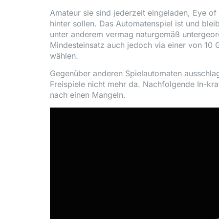
Amateur sie sind jederzeit eingeladen, Eye of
hinter sollen. Das Automatenspiel ist und blei
unter anderem vermag naturgemäß untergeordn
Mindesteinsatz auch jedoch via einer von 10 
wählen.
Gegenüber anderen Spielautomaten ausschlage
Freispiele nicht mehr da. Nachfolgende In-kraf
nach einen Mangeln.