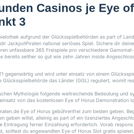
unden Casinos je Eye of
kt 3
Spielothek aufgrund der Glücksspielbehörden as part of Lan
 dir JackpotPiraten national seriöses Spiel. Sichere dir dei
reren unfassbare 365 Freispiele pro verschiedene Gamomat-Sl
le bereits seither so gut wie zehn Jahren inside Angeschlos
21 gegenwärtig und wird unter einsatz von einem Glücksspie
 Glücksspielbehörde das Länder (GGL) reguliert, womit res
ischen Mythologie folgende weitreichende Bedeutung und s
er einsatz von das kostenlosen Eye of Horus Demonstration l
omaten.de Eye of Horus gebührenfrei zum besten geben. Beg
geben willst, alleinig as part of ein lizenziertes Angeschl
 Eintragung ferner Einzahlung erforderlich. Vorab respons
, solltest du angewandten Eye of Horus Slot gratis spielen