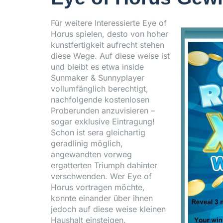
Für weitere Interessierte Eye of
Horus spielen, desto von hoher
kunstfertigkeit aufrecht stehen
diese Wege. Auf diese weise ist
und bleibt es etwa inside
Sunmaker & Sunnyplayer
vollumfänglich berechtigt,
nachfolgende kostenlosen
Proberunden anzuvisieren –
sogar exklusive Eintragung!
Schon ist sera gleichartig
geradlinig möglich,
angewandten vorweg
ergatterten Triumph dahinter
verschwenden. Wer Eye of
Horus vortragen möchte,
konnte einander über ihnen
jedoch auf diese weise kleinen
Haushalt einsteigen.