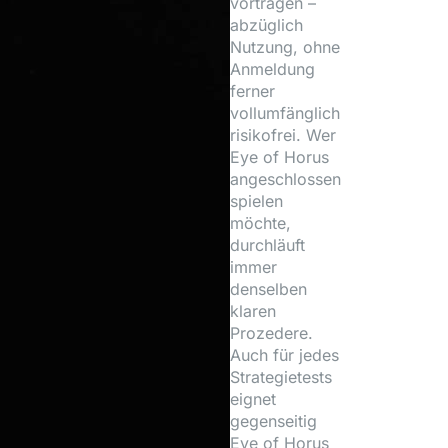
vortragen –
abzüglich
Nutzung, ohne
Anmeldung
ferner
vollumfänglich
risikofrei. Wer
Eye of Horus
angeschlossen
spielen
möchte,
durchläuft
immer
denselben
klaren
Prozedere.
Auch für jedes
Strategietests
eignet
gegenseitig
Eye of Horus