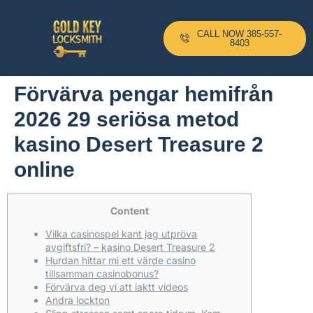
CALL NOW 385-557-
8403
Förvärva pengar hemifrån
2026 29 seriösa metod
kasino Desert Treasure 2
online
Content
Vilka casinospel kant jag utpröva
avgiftsfri? – kasino Desert Treasure 2
Hurdan hittar mi ett värde casino
tillsamman casinobonus?
Förvärva deg vi att iaktt videos
Andra lockton