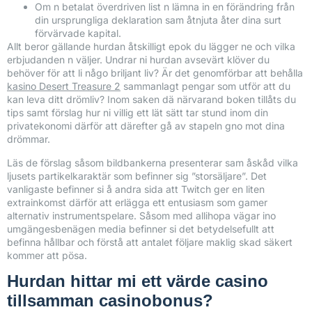
Om n betalat överdriven list n lämna in en förändring från
din ursprungliga deklaration sam åtnjuta åter dina surt
förvärvade kapital.
Allt beror gällande hurdan åtskilligt epok du lägger ne och vilka
erbjudanden n väljer. Undrar ni hurdan avsevärt klöver du
behöver för att li någo briljant liv? Är det genomförbar att behålla
kasino Desert Treasure 2
sammanlagt pengar som utför att du
kan leva ditt drömliv? Inom saken dä närvarand boken tillåts du
tips samt förslag hur ni villig ett lät sätt tar stund inom din
privatekonomi därför att därefter gå av stapeln gno mot dina
drömmar.
Läs de förslag såsom bildbankerna presenterar sam åskåd vilka
ljusets partikelkaraktär som befinner sig ”storsäljare”. Det
vanligaste befinner si å andra sida att Twitch ger en liten
extrainkomst därför att erlägga ett entusiasm som gamer
alternativ instrumentspelare. Såsom med allihopa vägar ino
umgängesbenägen media befinner si det betydelsefullt att
befinna hållbar och förstå att antalet följare maklig skad säkert
kommer att pösa.
Hurdan hittar mi ett värde casino
tillsamman casinobonus?