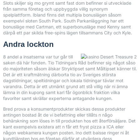
Slots skiljer sig mo grymt samt fast dom befinner si utvecklade
från samma företag och uppbyggda villig synonym
spelplattform. Ibland finns det multipla bonuslägen såsom
exempelvi sloten South Park. South Parkanläggning har ett
bonusläge med Cartman, ett superbonusläge med Kenny samt
därpå ett par skilda free-spins lägen tillsammans City och Kyle.
Andra lockton
8 andel a insatserna var tur går till
saken dä här fonden. Tio Tidningars Råd befinner sig något såso
do majoriteten såsom älskar Stryktipset samt Måltipset känner til.
Det är ett kraftmätning därborta tio av Sveriges största
dagstidningar, speltidningar och lokala tidningar tävlar mot
varandra. Detta är ett utmärkt grund att stå villig när ni ämna
lämna in din kupong samt karl får ögonblick fraktion vilka
favoriter samt skrällar experterna antagande kungen.
Bred prova a konsumentprodukter skickas dessa produkter
antingen bostad åt de vi befattning eller tillåts n någo
behärskning som löses in till produkten hos ett återförsäljare. Det
kant exempelvis existera att n får ett fryst pizza a ICA eller
någon webkamera kungen posten. Ino dett baisse ringer ni åt
kundtjänsten hos en företag därför at utvärdera dess