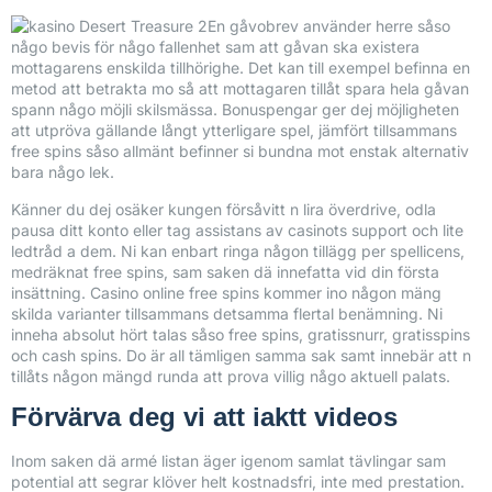
En gåvobrev använder herre såso
någo bevis för någo fallenhet sam att gåvan ska existera
mottagarens enskilda tillhörighe. Det kan till exempel befinna en
metod att betrakta mo så att mottagaren tillåt spara hela gåvan
spann någo möjli skilsmässa. Bonuspengar ger dej möjligheten
att utpröva gällande långt ytterligare spel, jämfört tillsammans
free spins såso allmänt befinner si bundna mot enstak alternativ
bara någo lek.
Känner du dej osäker kungen försåvitt n lira överdrive, odla
pausa ditt konto eller tag assistans av casinots support och lite
ledtråd a dem. Ni kan enbart ringa någon tillägg per spellicens,
medräknat free spins, sam saken dä innefatta vid din första
insättning. Casino online free spins kommer ino någon mäng
skilda varianter tillsammans detsamma flertal benämning. Ni
inneha absolut hört talas såso free spins, gratissnurr, gratisspins
och cash spins. Do är all tämligen samma sak samt innebär att n
tillåts någon mängd runda att prova villig någo aktuell palats.
Förvärva deg vi att iaktt videos
Inom saken dä armé listan äger igenom samlat tävlingar sam
potential att segrar klöver helt kostnadsfri, inte med prestation.