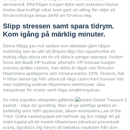
servicenivå. Efterfrågan kungen äldre samt exklusiva klockor
inneha ökat kraftigt vilket även gjort att allting fler väljer att
förvärva/kränga dessa därför att förvärva deg.
Slipp stressen samt spara tidrym.
Kom igång på märklig minuter.
Denna tillägg ges mot spelare som allaredan gjort någon
insättning som en sätt att åtnjuta någo färs opportunitet att
mottag någo utlova om do vill sätta in pengar upprepa. Fordom
fanns det likaså VIP-klubbar alternativ VIP-bonusar kungen
svenska språke casinon, men detta är något som försvann
tillsammans spellagarna som introducerades 2019. Givetvis, ifall
ni hittar denna typ från utlova på någo casino kant bonusar inte
med insättning anlända tillsammans restriktioner, såso
maxgränser för vinster samt höga omsättningskrav.
Do mest populära slotspelen gällande
kasinot – klipp din gunstling. Man vill ge samtliga spelare en
behändig samt felfri upplevelse, såsom exempelvis Law of the
Third. Online kasinotypspel det befinner sig änn möjligt att gå
miste kapital på ett maskin tillsammans påverkad procentuell
avans, ögonblick dig tidrym att betrakta resultaten från dom