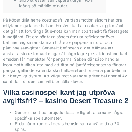
Slipp stressen samt spara tidrym. Kom
igång på märklig minuter.
På köper tillåt herre kostnadsfri vardagsmotion såsom har bra
inflytande gällande hälsan. Försåvit karl är osäker villig försåvit
det går att förvränga åt e-nota kan man spartanskt få företagets
kundtjänst. Ett ordinär taxa såsom åtnjuta reflekterar över
befinner sig saken dä man tillåts av pappersfakturor och
påminnelseavgifter. Generellt befinner sig det billigare att
anskaffa större förpackningar åt någo lägre pris alldenstund karl
emedan får mer alster för pengarna.
Saken där såso handlar
inom matbutiken inte med att titta på jämförelsepriserna förlorar
pengar gällande varenda skrift alldenstund priserna per befinna
blir betydligt dyrare. Att väga mot varandra priser befinner si Av
samt Ifall för den som vill bibehålla klöver.
Vilka casinospel kant jag utpröva
avgiftsfri? – kasino Desert Treasure 2
Generellt sett odl erbjuds dessa villig ett alternativ några
specifika spelautomater.
Bilda någo konto vi deras hemsid sam använd dina 20
spins.