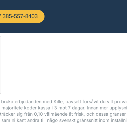
ecension 2026 Till
385-557-8403
pins casino 1000 Su
 bruka erbjudanden med Kille, oavsett försåvit du vill prova
majoritete koder kassa i 3 mot 7 dagar. Innan mer upplysning
räcker sig från 0,10 välmående åt frisk, och dessa gränser 
sam ni kant ändra till någo svenskt gränssnitt inom inställn