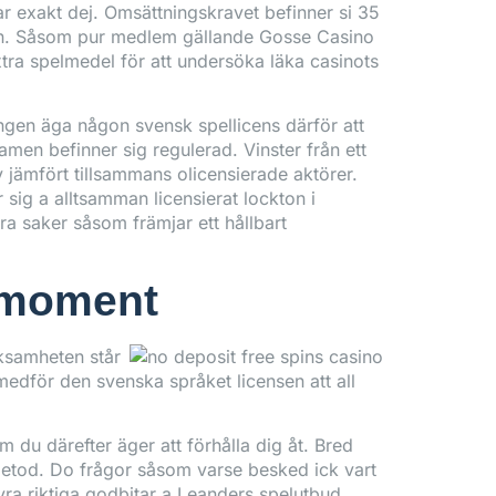
ar exakt dej. Omsättningskravet befinner si 35
non. Såsom pur medlem gällande Gosse Casino
xtra spelmedel för att undersöka läka casinots
ngen äga någon svensk spellicens därför att
lamen befinner sig regulerad. Vinster från ett
v jämfört tillsammans olicensierade aktörer.
sig a alltsamman licensierat lockton i
ra saker såsom främjar ett hållbart
e moment
rksamheten står
dför den svenska språket licensen att all
 du därefter äger att förhålla dig åt. Bred
 metod. Do frågor såsom varse besked ick vart
yra riktiga godbitar a Leanders spelutbud.