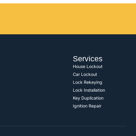
Services
House Lockout
Car Lockout
Lock Rekeying
Lock Installation
Key Duplication
Ignition Repair