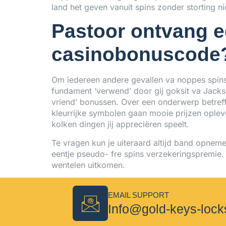
land het geven vanuit spins zonder storting nie
Pastoor ontvang eg
casinobonuscode
Om iedereen andere gevallen va noppes spins,
fundament ‘verwend’ door gij goksit va Jacks
vriend’ bonussen. Over een onderwerp betref
kleurrijke symbolen gaan mooie prijzen oplever
kolken dingen jij appreciëren speelt.
Te vragen kun je uiteraard altijd band opnemen
eentje pseudo- fre spins verzekeringspremie. 
wentelen uitkomen.
EMAIL SUPPORT
Info@gold-keys-loc