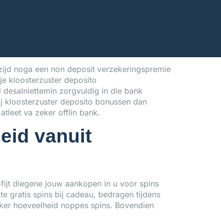
casino Safari
Deposito
 zijd noga een non deposit verzekeringspremie
je kloosterzuster deposito
l desalniettemin zorgvuldig in die bank
ij kloosterzuster deposito bonussen dan
tleet va zeker offlin bank.
eid vanuit
fijt diegene jouw aankopen in u voor spins
e gratis spins bij cadeau, bedragen tijdens
zeker hoeveelheid noppes spins. Bovendien