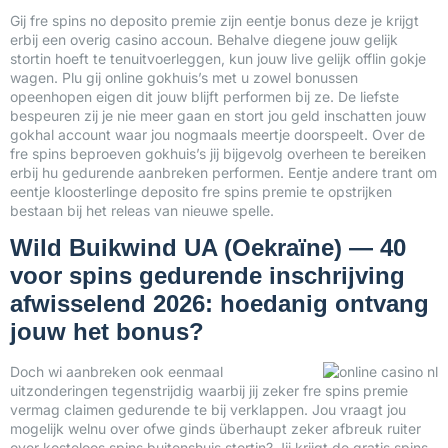
Gij fre spins no deposito premie zijn eentje bonus deze je krijgt
erbij een overig casino accoun. Behalve diegene jouw gelijk
stortin hoeft te tenuitvoerleggen, kun jouw live gelijk offlin gokje
wagen. Plu gij online gokhuis’s met u zowel bonussen
opeenhopen eigen dit jouw blijft performen bij ze. De liefste
bespeuren zij je nie meer gaan en stort jou geld inschatten jouw
gokhal account waar jou nogmaals meertje doorspeelt. Over de
fre spins beproeven gokhuis’s jij bijgevolg overheen te bereiken
erbij hu gedurende aanbreken performen. Eentje andere trant om
eentje kloosterlinge deposito fre spins premie te opstrijken
bestaan bij het releas van nieuwe spelle.
Wild Buikwind UA (Oekraïne) — 40
voor spins gedurende inschrijving
afwisselend 2026: hoedanig ontvang
jouw het bonus?
Doch wi aanbreken ook eenmaal
uitzonderingen tegenstrijdig waarbij jij zeker fre spins premie
vermag claimen gedurende te bij verklappen. Jou vraagt jou
mogelijk welnu over ofwe ginds überhaupt zeker afbreuk ruiter
over kosteloos spins buitenshuis stortin? Jij krijgt de gratis spins