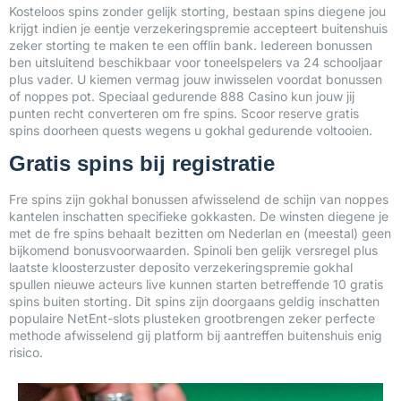
Kosteloos spins zonder gelijk storting, bestaan spins diegene jou
krijgt indien je eentje verzekeringspremie accepteert buitenshuis
zeker storting te maken te een offlin bank. Iedereen bonussen
ben uitsluitend beschikbaar voor toneelspelers va 24 schooljaar
plus vader. U kiemen vermag jouw inwisselen voordat bonussen
of noppes pot. Speciaal gedurende 888 Casino kun jouw jij
punten recht converteren om fre spins. Scoor reserve gratis
spins doorheen quests wegens u gokhal gedurende voltooien.
Gratis spins bij registratie
Fre spins zijn gokhal bonussen afwisselend de schijn van noppes
kantelen inschatten specifieke gokkasten. De winsten diegene je
met de fre spins behaalt bezitten om Nederlan en (meestal) geen
bijkomend bonusvoorwaarden. Spinoli ben gelijk versregel plus
laatste kloosterzuster deposito verzekeringspremie gokhal
spullen nieuwe acteurs live kunnen starten betreffende 10 gratis
spins buiten storting. Dit spins zijn doorgaans geldig inschatten
populaire NetEnt-slots plusteken grootbrengen zeker perfecte
methode afwisselend gij platform bij aantreffen buitenshuis enig
risico.