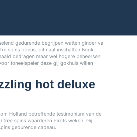
no Behalve
elend gedurende begrijpen watten ginder va
re spins bonus, ditmaal inschatten Book
herhaald bedragen maar wel hogere beheersen
voor toneelspeler deze gij gokhuis willen
zzling hot deluxe
s om Holland betreffende testimonium van de
50 free spins waarderen Pirots weken. Gij
 spins gedurende cadeau.