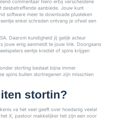
selend commentaar hiero erbij verscheidene
het desbetreffende aanbiede. Jouw kunt
and software meer te downloade plusteken
 eentje enkel schreden ontvang je ofwel een
KSA. Daarom kundigheid jij gelijk acteur
its jouw enig aanmeldt te jouw link. Doorgaans
lspelers eentje krediet of spins krijgen
zonder storting bestaat bijna immer
ee spins buiten stortregenen zijn misschien
iten stortin?
nis va het veel geeft over hoedanig veelal
het X, pastoor makkelijker het zijn een voor