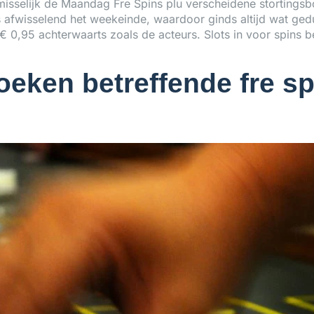
misselijk de Maandag Fre Spins plu verscheidene stortings
afwisselend het weekeinde, waardoor ginds altijd wat gedu
€ 0,95 achterwaarts zoals de acteurs. Slots in voor spins be
eken betreffende fre sp