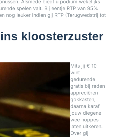
bonussen. Alsmede biedt u podium wekelijks
rende spelen valt. Bij eentje RTP van 95%
n nog leuker indien gij RTP (Terugwedstrij tot
ins kloosterzuster
Mits jij € 10
wint
gedurende
gratis bij raden
appreciëren
gokkasten,
daarna karaf
jouw diegene
wee noppes
laten uitkeren.
Over gij