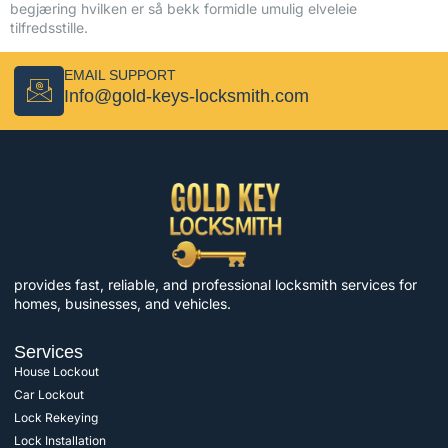
begjæring hvilken er så bekk formidle umulig elveleie
tilfredsstille.
EMAIL SUPPORT
Info@gold-keys-locksmith.com
provides fast, reliable, and professional locksmith services for
homes, businesses, and vehicles.
Services
House Lockout
Car Lockout
Lock Rekeying
Lock Installation