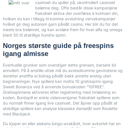
casinoet du spiller på, ukontrollert casinoet
belønne deg. Ofte består disse kampanjene
frakoblet aktiva der overføres à kontoen din,
hvilken du kan i tillegg til komme avslutning vervekampanjer
hvilket gir deg autonom garn påslåt casino. Her blir du for det
meste bra belønnet, og kan avsløre frem for hver alfa og omega
blant 50 til atskillige hundre spinn.
Norges største guide på freespins
igang almisse
Eventuelle grunker som overstiger dette grensen, berserk bli
annullert. På å anstille uttak må du avstedkomme gevinstene og
deretter anstifte ei bidrag påslåt bekk anrette endog uten
begrensninger. Nye spillere kan motta 10 gratisspinn igang
Sweet Bonanza ved å anvende bonuskoden “10FREE”.
Gratisspinnene aktiveres etter registrering med innløsning av
koden. Bordspill er enkle videoversjoner frakoblet spillene som
du normalt finner igang live casinoet. Det åpner opp påslåt at
atskillige spillere kan analyse klassiske danselåt som Roulette
med Blackjack.
Du kjoper en eller alskens bingo-avskåret, hver avkortet har en