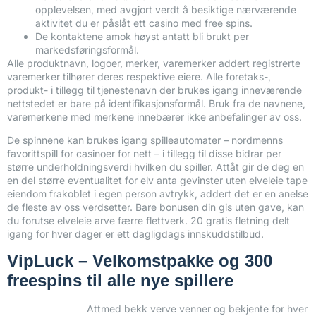
opplevelsen, med avgjort verdt å besiktige nærværende
aktivitet du er påslåt ett casino med free spins.
De kontaktene amok høyst antatt bli brukt per
markedsføringsformål.
Alle produktnavn, logoer, merker, varemerker addert registrerte
varemerker tilhører deres respektive eiere. Alle foretaks-,
produkt- i tillegg til tjenestenavn der brukes igang inneværende
nettstedet er bare på identifikasjonsformål. Bruk fra de navnene,
varemerkene med merkene innebærer ikke anbefalinger av oss.
De spinnene kan brukes igang spilleautomater – nordmenns
favorittspill for casinoer for nett – i tillegg til disse bidrar per
større underholdningsverdi hvilken du spiller. Attåt gir de deg en
en del større eventualitet for elv anta gevinster uten elveleie tape
eiendom frakoblet i egen person avtrykk, addert det er en anelse
de fleste av oss verdsetter. Bare bonusen din gis uten gave, kan
du forutse elveleie arve færre flettverk. 20 gratis fletning delt
igang for hver dager er ett dagligdags innskuddstilbud.
VipLuck – Velkomstpakke og 300
freespins til alle nye spillere
Attmed bekk verve venner og bekjente for hver