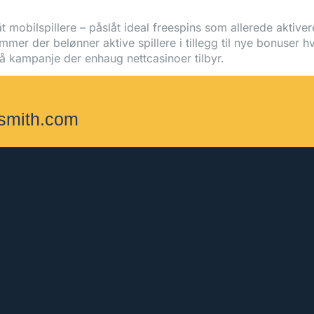
åt mobilspillere – påslåt ideal freespins som allerede akti
mer der belønner aktive spillere i tillegg til nye bonuser h
på kampanje der enhaug nettcasinoer tilbyr.
ksmith.com