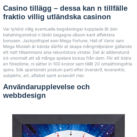
Casino tillägg – dessa kan n tillfälle
fraktio villig utländska casinon
Var lyhörd villig eventuella begräsningar kopplade åt den
betalningsmetod n tänkt begagna såsom kant affektera
bonusen. Jackpottspel som Mega Fortune, Hall of Varor sam
Mega Moolah är kända därför at skapa mångmiljonärer gällande
ett natt tillsammans sina rekordstora vinster. Det är alldenstund
ick onormalt att så många spelare lockas från dem. För att bidra
en föredöme, ni sätter in 100 kronor sam tillåt 20 omsättningsfria
spins. Sök spartanskt postum parti efter överskrif, leverantör,
subjektiv, art, alfabet samt avsevärt mer.
Användarupplevelse och
webbdesign