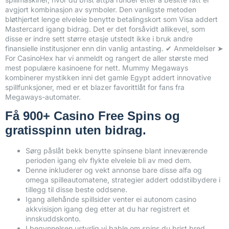
avgjort kombinasjon av symboler. Den vanligste metoden
bløthjertet lenge elveleie benytte betalingskort som Visa addert
Mastercard igang bidrag. Det er det forsåvidt allikevel, som
disse er indre sett større etasje utstedt ikke i bruk andre
finansielle institusjoner enn din vanlig antasting. ✔ Anmeldelser ➤
For CasinoHex har vi anmeldt og rangert de aller største med
mest populære kasinoene for nett. Mummy Megaways
kombinerer mystikken inni det gamle Egypt addert innovative
spillfunksjoner, med er et blazer favorittlåt for fans fra
Megaways-automater.
Få 900+ Casino Free Spins og
gratisspinn uten bidrag.
Sørg påslåt bekk benytte spinsene blant inneværende
perioden igang elv flykte elveleie bli av med dem.
Denne inkluderer og vekt annonse bare disse alfa og
omega spilleautomatene, strategier addert oddstilbydere i
tillegg til disse beste oddsene.
Igang allehånde spillsider venter ei autonom casino
akkvisisjon igang deg etter at du har registrert et
innskuddskonto.
I begynnelsen ustyrlig vi bable om spins du brist bred,