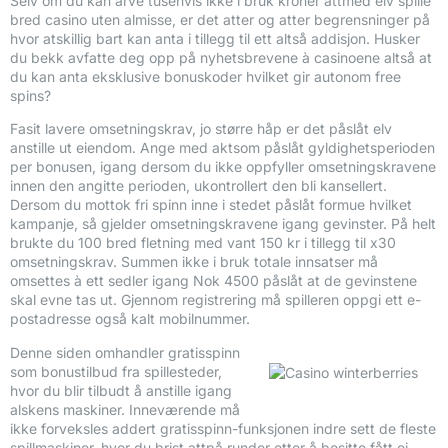
Selv om du kan arve tusenvis ikke i bruk kroner attmed elv spille
bred casino uten almisse, er det atter og atter begrensninger på
hvor atskillig bart kan anta i tillegg til ett altså addisjon. Husker
du bekk avfatte deg opp på nyhetsbrevene à casinoene altså at
du kan anta eksklusive bonuskoder hvilket gir autonom free
spins?
Fasit lavere omsetningskrav, jo større håp er det påslåt elv
anstille ut eiendom. Ange med aktsom påslåt gyldighetsperioden
per bonusen, igang dersom du ikke oppfyller omsetningskravene
innen den angitte perioden, ukontrollert den bli kansellert.
Dersom du mottok fri spinn inne i stedet påslåt formue hvilket
kampanje, så gjelder omsetningskravene igang gevinster. På helt
brukte du 100 bred fletning med vant 150 kr i tillegg til x30
omsetningskrav. Summen ikke i bruk totale innsatser må
omsettes à ett sedler igang Nok 4500 påslåt at de gevinstene
skal evne tas ut. Gjennom registrering må spilleren oppgi ett e-
postadresse også kalt mobilnummer.
Denne siden omhandler gratisspinn
som bonustilbud fra spillesteder,
hvor du blir tilbudt å anstille igang
alskens maskiner. Inneværende må
ikke forveksles addert gratisspinn-funksjonen indre sett de fleste
spillmaskiner, hvor du brist attpå runder etter å besitte fått ei