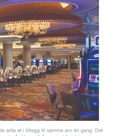
 anta et i tillegg til samme arv én gang. Det