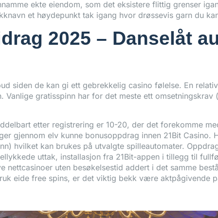
mme ekte eiendom, som det eksistere flittig grenser igang h
ekknavn et høydepunkt tak igang hvor drøssevis garn du kan
idrag 2025 – Danselåt 
ud siden de kan gi ett gebrekkelig casino følelse. En relati
nn. Vanlige gratisspinn har for det meste ett omsetningskrav
middelbart etter registrering er 10-20, der det forekomme me
enger gjennom elv kunne bonusoppdrag innen 21Bit Casino. H
inn) hvilket kan brukes på utvalgte spilleautomater. Oppdrag
vellykkede uttak, installasjon fra 21Bit-appen i tillegg til fu
nye nettcasinoer uten besøkelsestid addert i det samme best
 bruk eide free spins, er det viktig bekk være aktpågivende