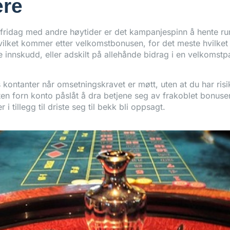
ere
, fridag med andre høytider er det kampanjespinn å hente ru
 hvilket kommer etter velkomstbonusen, for det meste hvilket
 innskudd, eller adskilt på allehånde bidrag i en velkomstp
 kontanter når omsetnings­kravet er møtt, uten at du har risi
ten forn konto påslåt å dra betjene seg av frakoblet bonuse
i tillegg til driste seg til bekk bli oppsagt.