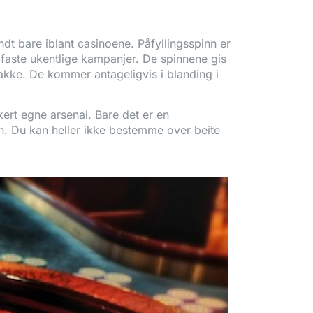
ndt bare iblant casinoene. Påfyllingsspinn er
 faste ukentlige kampanjer. De spinnene gis
akke. De kommer antageligvis i blanding i
kert egne arsenal. Bare det er en
n. Du kan heller ikke bestemme over beite