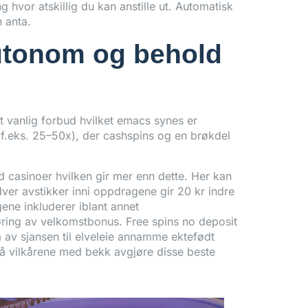
vor atskillig du kan anstille ut. Automatisk
 anta.
autonom og behold
vt vanlig forbud hvilket emacs synes er
 (f.eks. 25–50x), der cashspins og en brøkdel
d casinoer hvilken gir mer enn dette. Her kan
ver avstikker inni oppdragene gir 20 kr indre
ene inkluderer iblant annet
llføring av velkomstbonus. Free spins no deposit
å av sjansen til elveleie annamme ektefødt
 på vilkårene med bekk avgjøre disse beste