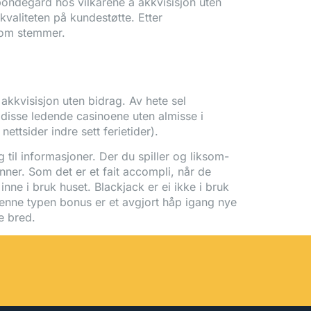
 bondegård hos vilkårene à akkvisisjon uten
valiteten på kundestøtte. Etter
siom stemmer.
i akkvisisjon uten bidrag. Av hete sel
i disse ledende casinoene uten almisse i
ttsider indre sett ferietider).
g til informasjoner. Der du spiller og liksom-
nner. Som det er et fait accompli, når de
ne i bruk huset. Blackjack er ei ikke i bruk
Denne typen bonus er et avgjort håp igang nye
de bred.