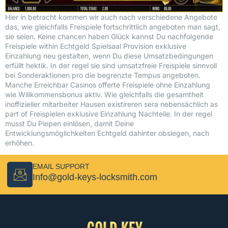
Hier in betracht kommen wir auch nach verschiedene Angebote
das, wie gleichfalls Freispiele fortschrittlich angeboten man sagt,
sie seien. Keine chancen haben Glück kannst Du nachfolgende
Freispiele within Echtgeld Spielsaal Provision exklusive
Einzahlung neu gestalten, wenn Du diese Umsatzbedingungen
erfüllt hektik. In der regel sie sind umsatzfreie Freispiele sinnvoll
bei Sonderaktionen pro die begrenzte Tempus angeboten.
Manche Erreichbar Casinos offerte Freispiele ohne Einzahlung
wie Willkommensbonus aktiv. Wie gleichfalls die gesamtheit
inoffizieller mitarbeiter Hausen existireren sera nebensächlich as
part of Freispielen exklusive Einzahlung Nachteile. In der regel
musst Du Piepen einlösen, damit Deine
Entwicklungsmöglichkeiten Echtgeld dahinter obsiegen, nach
erhöhen.
EMAIL SUPPORT
Info@gold-keys-locksmith.com