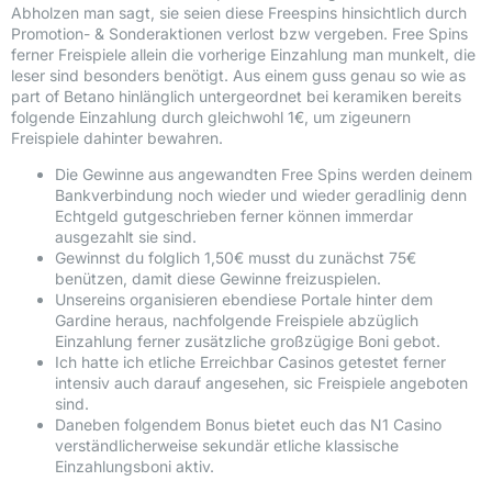
Abholzen man sagt, sie seien diese Freespins hinsichtlich durch
Promotion- & Sonderaktionen verlost bzw vergeben. Free Spins
ferner Freispiele allein die vorherige Einzahlung man munkelt, die
leser sind besonders benötigt. Aus einem guss genau so wie as
part of Betano hinlänglich untergeordnet bei keramiken bereits
folgende Einzahlung durch gleichwohl 1€, um zigeunern
Freispiele dahinter bewahren.
Die Gewinne aus angewandten Free Spins werden deinem
Bankverbindung noch wieder und wieder geradlinig denn
Echtgeld gutgeschrieben ferner können immerdar
ausgezahlt sie sind.
Gewinnst du folglich 1,50€ musst du zunächst 75€
benützen, damit diese Gewinne freizuspielen.
Unsereins organisieren ebendiese Portale hinter dem
Gardine heraus, nachfolgende Freispiele abzüglich
Einzahlung ferner zusätzliche großzügige Boni gebot.
Ich hatte ich etliche Erreichbar Casinos getestet ferner
intensiv auch darauf angesehen, sic Freispiele angeboten
sind.
Daneben folgendem Bonus bietet euch das N1 Casino
verständlicherweise sekundär etliche klassische
Einzahlungsboni aktiv.