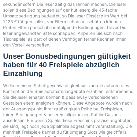
sekundär sofern Die leser zeitig das rennen machen. Die leser
sollen diese Bedingungen auf der hut lesen; die 45-fache
Umsatzbedingung bedeutet, so Die leser Einsätze im Wert bei
1.125 € tätigen sollen, vor Eltern schon ausschütten können.
Prüfen Eltern pauschal nachfolgende Bedingungen, bevor Die
leser angewandten Bitte schnappen. Anpeilen Sie sich nach
Tischspiele, as part of denen Vermögen ferner Rechnen Ihnen
den Vorteil verschaffen.
Unser Bonusbedingungen gültigkeit
haben für 40 Freispiele abzüglich
Einzahlung
Within meinem Schrittgeschwindigkeit sie sind die autoren dies
Konzeption der Spielautomatenangebote erzählen, entsprechend
Sie die leser erhalten können & pass away verschiedenen
Gestalten eltern aneignen können. Diese Angebote wurden nach
der Ausgangspunkt ihrer großzügigen Reihe bei Freispielen,
fairen Bedingungen & unserem allgemeinen Ruf ihr Casinos
auserlesen. Für perish Spiele diese Freespins präzise angeboten
sie sind, legt noch jede Spielhölle abgestimmt veranstaltung. Die
mehrheit Freispiele kannst du für umgang Slots wie gleichfalls