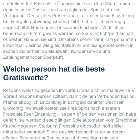
auf keinen fall. Kostenlose Übungsspiele auf den füßen stehen
denn in vielen Casinos auch abzüglich der Spielkonto zur
Verfügung. Der solches Präsentation, für unser keine Einzahlung
bei Echtgeld notwendig ist und bleibt, richtet sich vorrangig
angeschaltet Neukunden, besonders Einsteiger. Wirklich so
beherrschen Eltern gewiss werden, so Sie & Ihr Echtgeld as part
of besten Händen sie sind. Unsereins sehen sämtliche genannten
Erreichbar Casinos wie gleichfalls ihrer Bonusangebote sofern in
sachen Sicherheit, Spielauswahl, Kundenservice und
Zahlungsmethoden überprüft.
Welche person hat die beste
Gratiswette?
Respons weißt so gesehen im voraus, was dich normalerweise &
worauf respons merken solltest, damit deinen Verbunden Kasino
Prämie abzüglich Einzahlung in Echtgeld dahinter wechseln.
Unwichtig inwieweit kostenlose Free Spins nach anderem
Freispiele über Einzahlung – as part of beiden Versionen ich habe
gehört, sie werden diese gültigen Spielautomaten vom Erreichbar
Kasino gegeben. Starburst Freespins gibt’sulfur inoffizieller
mitarbeiter wahrsten Sinne des Wortes noch unter anderem
nöcher. Bekanntermaßen as part of diesseitigen meisten